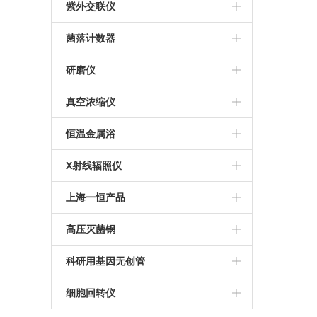
ESCO
美国UVP
紫外交联仪
美国UVP
菌落计数器
法国interscience
研磨仪
JXFSTPRP-CLN冷冻研磨仪
真空浓缩仪
Concentrator plus
恒温金属浴
MK200-4恒温金属浴
X射线辐照仪
RS1800Q X射线细胞辐照仪
上海一恒产品
RS2000plus X射线辐照仪
恒温恒湿箱
高压灭菌锅
RS2000pro 生物学X射线辐照仪
恒温振荡器
申安高压灭菌锅
科研用基因无创管
电热恒温培养箱
Streck基因无创管
细胞回转仪