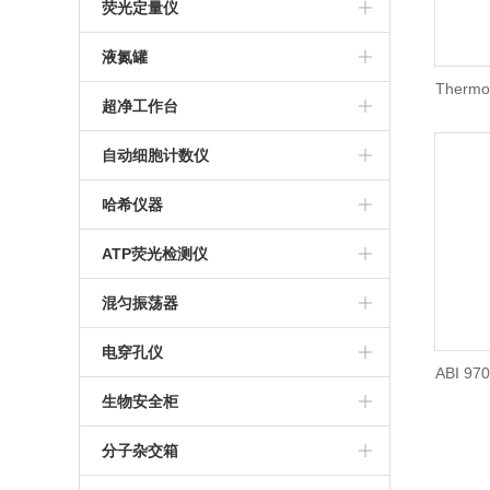
赛多利斯
人工气候箱
澳浦显微镜
核酸提取仪
M-100生物传感器分析仪
荧光定量仪
Eppendorf 离心机
生化培养箱
倒置显微镜
S-10生物传感器分析仪
Qubit4.0
液氮罐
Therm
贝克曼CytoFLEX流式细胞仪
推荐显微镜
M-2000生物过程生化分析仪
Qubit Flex荧光计
东亚液氮罐
超净工作台
仪/Ther
美国Labnet微孔板离心机
Nova 多参数生化分析仪
MVE液氮罐
哈东联
自动细胞计数仪
Thermo Pico17离心机
M-900生物过程生化分析仪
IC1000细胞计数板
哈希仪器
赛特湘仪离心机
谷氨酸分析仪
Countess 3自动细胞计数仪
DR900便携式多参数比色计
ATP荧光检测仪
Thermo离心机
M-100乳酸分析仪
Countstar Rigel S5
DR1010 COD测定仪
美国Hyginea
混匀振荡器
S1010手掌离心机
M-100葡萄糖分析仪
Thermo Fish
TYMR-IIIA
电穿孔仪
ABI 9
Countstar自动细胞计数仪
艾本德恒温混匀仪
Bio-Rad
生物安全柜
Eppendorf
哈东联
分子杂交箱