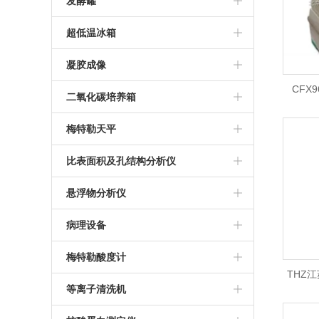
BD 流式细胞仪
发酵罐
南京易普易达超纯水仪
科誉兴业光度计
荧光定量PCR仪
BD C6流式细胞仪
气升式发酵罐
超低温冰箱
推荐微量分光光度计
PCR操作台
多联不锈钢发酵罐
thermo905超低温冰箱
凝胶成像
CFX9
NanoDrop3000光度计
罗氏PCR仪
台式发酵罐
三洋超低温冰箱
GI-II凝胶成像系统
二氧化碳培养箱
CFX9
超微量分光光度计
ABI 9700 PCR仪
美菱低温冰箱
北京通宝达成凝胶成像
上海力康二氧化碳培养箱
梅特勒天平
荧光定
ABI2720 PCR仪
海尔超低温冰箱
美国Thermo二氧化碳培养箱
梅特勒天平
比表面积及孔结构分析仪
伯乐T100 PCR仪
美国SIM二氧化碳培养箱
比奥德SSA-4000系列比表面积及孔
悬浮物分析仪
安捷伦AriaMX定量PCR仪
结构分析仪
德国默克悬浮物分析仪
病理设备
BIO-RAD PCR仪
美国密勒悬浮物分析仪
冷冻组织包埋机
梅特勒酸度计
THZ江
推荐PCR仪
全自动组织脱水机
梅特勒PH计
等离子清洗机
THZ
德国耶拿PCR仪