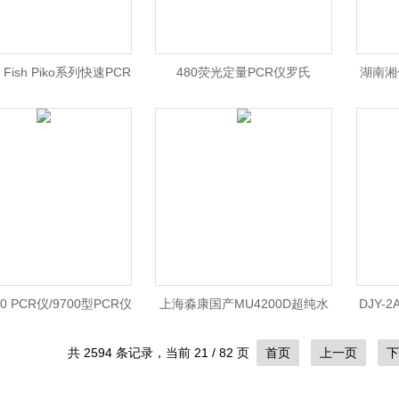
o Fish Piko系列快速PCR
480荧光定量PCR仪罗氏
湖南湘
mo PCR仪/ Piko PCR仪
LightCycler480荧光定量PCR仪/
离心机/
价格
罗氏定量PCR仪/罗氏北京
700 PCR仪/9700型PCR仪
上海淼康国产MU4200D超纯水
DJY-
*/ABI PCR仪 北京
仪
2A等
共 2594 条记录，当前 21 / 82 页
首页
上一页
下