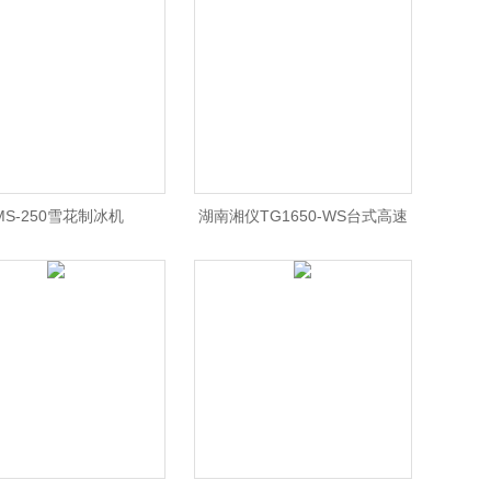
箱价格 北京
仪离心机北京办事处
MS-250雪花制冰机
湖南湘仪TG1650-WS台式高速
离心机/TG1650-WS离心
机/TG1650-WS离心机价格