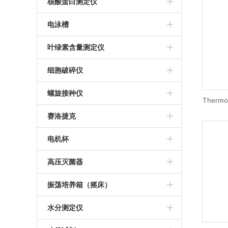
金华科迪
推荐等离子清洗机
核酸蛋白测定仪
美国ABI PCR仪
莱卡切片机
等离子清洗机
Bio-Rad核酸蛋白测定仪
电泳槽
杭州博日PCR仪
德国徕卡石蜡包埋机
伯乐电泳槽
叶绿素含量测定仪
Thermo 7500定量PCR仪
日本KONTCA流式细胞仪
细胞破碎仪
宁波新芝超声波细胞破碎仪
螺旋接种仪
Therm
法国Interscience
赛洛捷克
仪/The
西班牙IUL螺旋接种仪
离心机
电机杯
推荐螺旋接种仪
伯乐电机杯
高压灭菌器
推荐高压灭菌器
振荡培养箱（摇床）
美国致微高压灭菌器
WIGGENS
水分测定仪