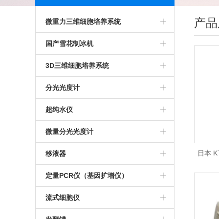
产品
微重力三维细胞培养系统
二轴回转培养系统
国产雪花制冰机
Bio SpaceX-3D微重力植物培养系统
科誉雪花制冰机
3D三维细胞培养系统
Bio SpaceX-4DI三维旋转细胞培养
格兰特雪花制冰机
Gravite微重力模拟系统
分光光度计
系统
BioSpace-3D微重力培养仪
IMS系列雪花制冰机
3D细胞培养系统
超微量紫外分光光度计
超纯水仪
TDCCS-3D微重力三维细胞培养系
赛默飞超微量分光光度计
密理博超纯水仪
微量分光光度计
统
超重力三维旋转细胞培养仪
Millipore 超纯水仪
NanoDrop One 超微量分光光度计
日本 K
移液器
微重力三维旋转细胞培养仪
测定仪/
美国Millipor超纯水仪
紫外分光光度计
ErgoOne移液器
定量PCR仪（基因扩增仪）
格/P
推荐超纯水仪
百泰克
移液器灭菌器
ThermoFisher PCR仪
流式细胞仪
上海淼康纯水仪
德国IMPLEN光度计
Eppendorf德国移液器
CFX Opus 96