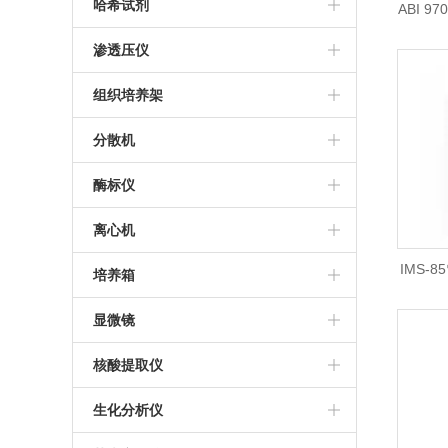
THZ-C恒温振荡器
美国帝强水分测定仪
哈希试剂
ABI 9
日本KETT水分测定仪
哈希试剂
现货
渗透压仪
进口渗透压仪
组织培养架
组织培养架
分散机
推荐分散机
酶标仪
德国IKA分散机
Thermo MultiskanFC酶标仪
离心机
IMS-
BioTek SynergyLX
Sigma离心机
培养箱
制冰机
Bio-Rad iMark酶标仪
艾本德5430R离心机
三气培养箱
显微镜
美国MD M4多功能酶标仪
艾本德5810R高速冷冻离心机
霉菌培养箱
莱卡显微镜
核酸提取仪
帝肯M200 Pro多功能酶标仪
冷冻离心机
三温区光照培养箱
尼康显微镜
百泰克核酸提取仪
生化分析仪