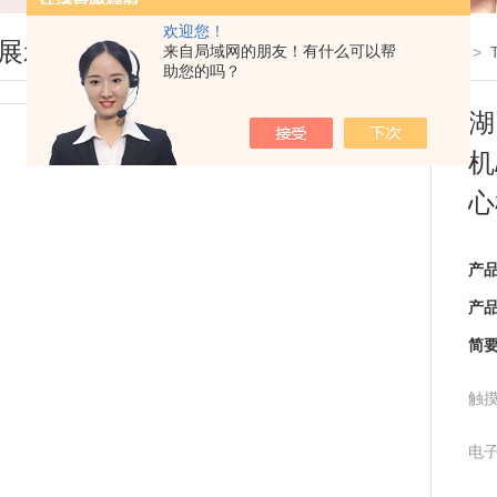
欢迎您！
展示
来自局域网的朋友！有什么可以帮
您现在的位置：
首页
>
产品展示
>
离心机
>
助您的吗？
湖
机
心
产
产
简
触摸
电