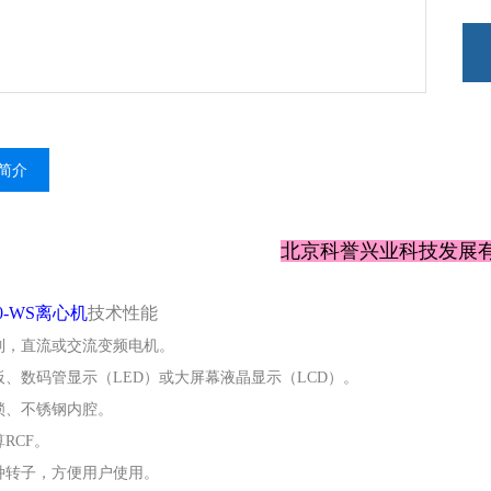
自动
配
简介
北京科誉兴业科技发展
50-WS离心机
技术性能
制，直流或交流变频电机。
板、数码管显示（LED）或大屏幕液晶显示（LCD）。
锁、不锈钢内腔。
RCF。
种转子，方便用户使用。