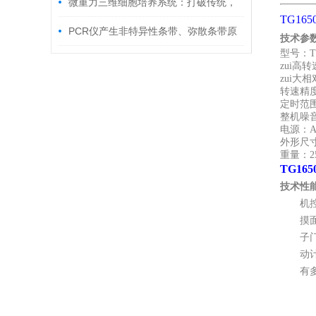
新应用
微重力三维细胞培养系统：打破传统，
TG16
细胞培养新潮流
PCR仪产生非特异性条带、弥散条带原
技术参
型号
：
T
因
zui高转
zui大
转速精
定时范
整机噪
电源
：
A
外形尺
重量
：
2
TG16
技术性
Ø
微机
Ø
触摸
Ø
电子
Ø
自动计
Ø
配有