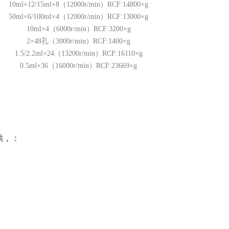
10ml×12/15ml×8（12000r/min）RCF:14800×g
50ml×6/100ml×4（12000r/min）RCF:13000×g
10ml×4（6000r/min）RCF:3200×g
2×48孔（3000r/min）RCF:1400×g
1.5/2.2ml×24（13200r/min）RCF:16110×g
0.5ml×36（16000r/min）RCF:23669×g
供，：