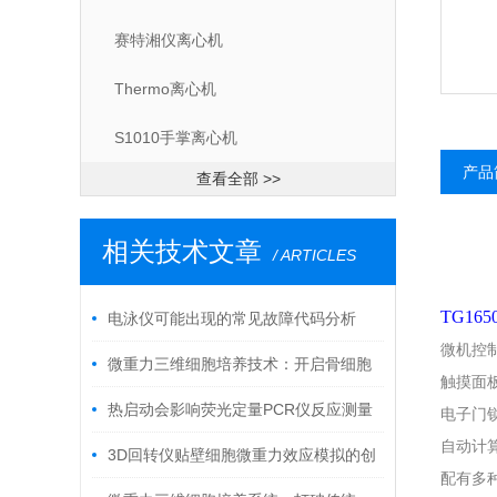
赛特湘仪离心机
Thermo离心机
S1010手掌离心机
产品
查看全部 >>
相关技术文章
/ ARTICLES
TG16
电泳仪可能出现的常见故障代码分析
微机控
微重力三维细胞培养技术：开启骨细胞
触摸面
研究新纪元
热启动会影响荧光定量PCR仪反应测量
电子门
自动计算
吗？
3D回转仪贴壁细胞微重力效应模拟的创
配有多