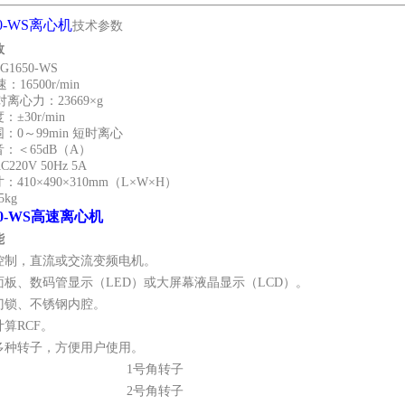
50-WS离心机
技术参数
数
G1650-WS
速
：
16500r/min
相对离心力
：
23669×g
度
：
±30r/min
围
：
0
～
99min
短时离心
音
：
＜
65dB（A）
C220V 50Hz 5A
寸
：
410×490×310mm（L×W×H）
5kg
50-WS高速离心机
能
控制，直流或交流变频电机。
面板、数码管显示（LED）或大屏幕液晶显示（LCD）。
门锁、不锈钢内腔。
算RCF。
多种转子，方便用户使用。
1号角转子
2号角转子