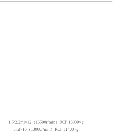
1.5/2.2ml×12（16500r/min）RCF:18930×g
5ml×10（13000r/min）RCF:11400×g