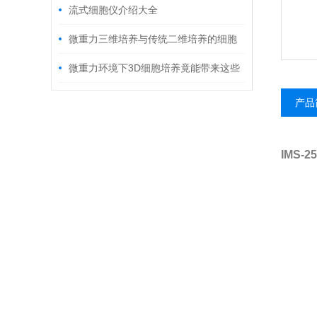
的特性功能和疾病发生机制
流式细胞仪介绍大全
微重⼒三维培养与传统⼆维培养的细胞
形态与基因表达谱差异分析
微重力环境下3D细胞培养竟能带来这些
医学突破
产品
IMS-