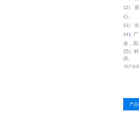
12）
心。
13）
14
）
广
业，应
15
）
决。
*此产品
产品