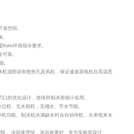
节省空间。
保。
盟RoHs环保指令要求。
安全可靠。
稳。
 制冰机顶部设有散热孔及风机，保证减速器电机在高温恶
刀刃口的优化设计，使得所制冰形细小实用。
冰过程、无水损耗，无殘水、节水节能。
性停机功能。制冰机冰满缺水时会自动停机，当来电来水
间隙， 冷却速度快，冰浴效果好，专为实验室设计。