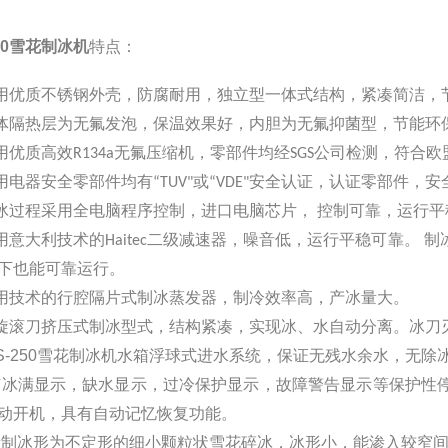
250雪花制冰机
特点：
采用优质不锈钢外壳，防腐耐用，独立型一体式结构，紧凑简洁，
箱体隔热层为无氟发泡，保温效果好，内胆为无氟抑菌型，节能环
采用优质高效R134a无氟压缩机，零部件均经SGS公司检测，符合欧
所用电器安全零部件均有“TUV"或“VDE"安全认证，认证零部件，
制冰过程采用全电脑程序控制，进口电脑芯片， 控制可靠，运行平
采用意大利技术的Haitec二级减速器，噪音低，运行平稳可靠。
下也能可靠运行。
采用技术的行腔隔片式制冰蒸发器，制冷效率高，产冰量大。
螺旋滚刀挤压式制冰型式，结构紧凑，实现冰、水自动分离。冰
S-250
雪花制冰机
水箱浮球式进水系统，保证无残水余水，无除
 有冰满显示，缺水显示，过冷保护显示，故障警告显示等保护
动开机，具有自动记忆恢复功能。
 所制冰形为不定形的细小颗粒状雪花碎冰，冰形小，能渗入较窄