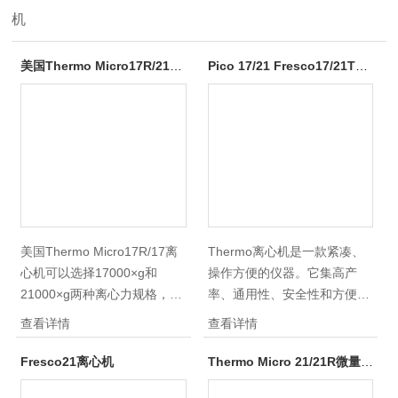
机
美国Thermo Micro17R/21R离心机
Pico 17/21 Fresco17/21Thermo Pico 21微量离心机
美国Thermo Micro17R/17离
Thermo离心机是一款紧凑、
心机可以选择17000×g和
操作方便的仪器。它集高产
21000×g两种离心力规格，具
率、通用性、安全性和方便性
有通风型和冷冻型不同型号，
等优点于一身。通风型和冷冻
查看详情
查看详情
是各类分子生物学、医学实验
型各具有17,000 x g and
室理想的离心工具。其无碳刷
21,000 x g两种型号可供选
Fresco21离心机
Thermo Micro 21/21R微量高速冷冻离心机
频率感应电机可以实现宁静、
择。提供了广泛的转头选择，