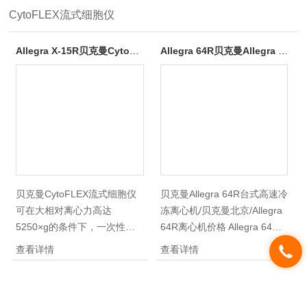
CytoFLEX流式细胞仪
Allegra X-15R贝克曼CytoFLEX流式细胞仪
Allegra 64R贝克曼Allegra 64R台式高速冷冻离心机/贝克曼北京/Allegra 64R离心机价格
贝克曼CytoFLEX流式细胞仪
贝克曼Allegra 64R台式高速冷
可在大相对离心力高达
冻离心机/贝克曼北京/Allegra
5250×g的条件下，一次性处
64R离心机价格 Allegra 64R
理3升样品，实现快速分离；
是台式机的超水准设计，高达
查看详情
查看详情
该仪器具有优良的温度控制性
64,400 x g的离心加速度，可
能，从室温降温至4度只需4分
将以往需要落地式高速离心机
钟，较同类仪器节省10分钟；
的应用，转移到台式机上，是