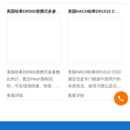
美国哈希DR900便携式多参数比色计
美国HACH哈希DR1010 COD测定仪
美国哈希DR900便携式多参数
美国HACH哈希DR1010 COD
比色计。配合Hach预制试
测定仪是专门根据中国用户的
剂，可在现场快速、简便、准
水质情况、使用习惯以及法规
确地测量COD、TOC、氨
要求而开发的一款光度法
查看详情
查看详情
氮、总氮、总磷、余氯、总
COD快速测定仪，满足实验室
氯、SS、浊度、氰、氟、及六
的日常测定要求，同时支持现
价铬、总铬、铜、铁、锰、锌
场测定。该该便携式cod快速
等参数，非常适合对污水、地
测定仪符合环保系统快速消解
表水、自来水、锅炉水等水样
分光光度法COD测定标准的要