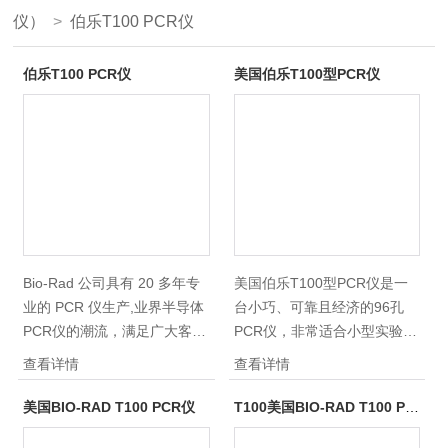
仪）
>
伯乐T100 PCR仪
伯乐T100 PCR仪
美国伯乐T100型PCR仪
Bio-Rad 公司具有 20 多年专
美国伯乐T100型PCR仪是一
业的 PCR 仪生产,业界半导体
台小巧、可靠且经济的96孔
PCR仪的潮流，满足广大客户
PCR仪，非常适合小型实验
的不同需求。 2011 年上市的
室。有了它，您无需再去预约
查看详情
查看详情
新产品伯乐T100 PCR仪传承
排队，苦苦地等待，想做就
Bio-Rad 性能稳定、技术创新
做，想唱就唱。■T100PCR仪
美国BIO-RAD T100 PCR仪
T100美国BIO-RAD T100 PCR仪/美国伯乐北京/T100 PCR仪*
的理念，是科研人员的明智之
带有温度梯度功能，便于优化