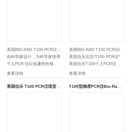
选。流线型简洁设计的 T100
分析条件。它能够同时检测8
包括诸多优点，如智能化触屏
种退火温度，以便确定哪个温
操作，具有 8 道编程梯度温度
度能带来高特异性和高产量。
以及快速、稳定的控温性能
T100还能对1-100μl的样品体
等，让您的 PCR 实验如此简
积进行准确均一地加热，为您
单。
带来*的结果。
美国BIO-RAD T100 PCR仪：
美国BIO-RAD T100 PCR仪/
由科学家设计，为科学家使用
美国伯乐北京/T100 PCR仪*
个人PCR 仪以低廉的价格提
美国伯乐T100个人PCR仪由
供高品质的性能。T100 同时
科学家设计，为科学家使用个
查看详情
查看详情
具有优良的技术指标和美观的
人PCR 仪以低廉的价格提供
外形设计。其96 孔格式和大
高品质的性能。T100 同时具
美国伯乐 T100 PCR仪现货价格
T100型梯度PCR仪Bio-Rad T100梯度PCR仪\ Bio-Rad T100 PCR仪/Bio-Rad北京
型显示屏适合所有用户。
有优良的技术指标和美观的外
形设计。其96 孔格式和大型
显示屏适合所有用户。