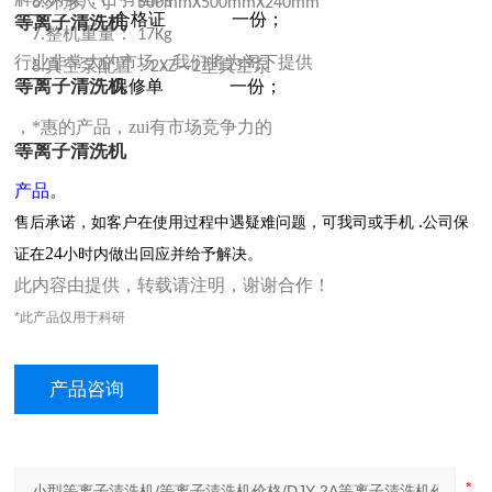
外形尺寸：
6.
500mmX500mmX240mm
合格证
一份；
等离子清洗机
8.
整机重量：
7.
17Kg
9.
行业非常大的市场，我们将为阁下提供
真空泵配置：
型真空泵
8.
2XZ—2
等离子清洗机
保修单
一份；
，*惠的产品，zui有市场竞争力的
等离子清洗机
产品
。
.
售后承诺，如客户在使用过程中遇疑难问题，可我司
或手机
公司保
24
证在
小时内做出回应并给予解决。
此内容由提供，转载请注明，谢谢合作！
*此产品仅用于科研
产品咨询