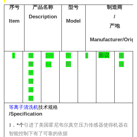
序号
产品名称
型号
制造商
Description
/
Item
Model
产地
Manufacturer/Origi
面议
1
中
1
等
面
DJY-
国
离
议
4A
子
清
洗
机
等离子清洗机
技术规格
/Specification
1
．*个
引进了美国霍尼韦尔真空压力传感器使得机器在
智能控制下有了可靠的依据