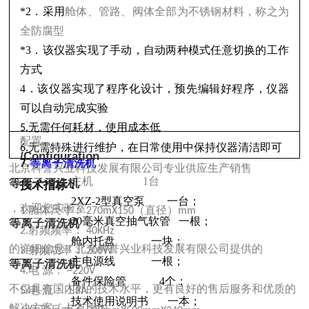
*2
．采用
舱体、管路、阀体全部为不锈钢材料，称之为
全防腐型
*3
．该仪器实现了手动，自动两种模式任意切换的工作
方式
4
．该仪器实现了程序化设计，预先编辑好程序，仪器
可以自动完成实验
无需任何耗材，使用成本低
5.
配置
无需特殊进行维护，在日常使用中保持仪器清洁即可
6.
/Configuration
7.
等离子清洗机
北京科誉兴业科技发展有限公司专业供应生产销售
主机
1
台
等离子清洗机
1.
技术指标：
2XZ-2
型真空泵
一台；
2.
，欢迎您实验室
舱体尺寸：
（直径）
1.
270mX150
mm
20
毫米真空抽气软管
一根；
等离子清洗机
3.
射频频率：
2.
40KHz
舱内托盘
一块；
4.
的详细信息！北京科誉兴业科技发展有限公司提供的
射频功率：
3.
200W
主电源线
一根；
5.
等离子清洗机
电
源：
4.
~220V
备件保险管
4
个；
6.
不仅具有国内外的技术水平，更有良好的售后服务和优质的
电
流：
5.
1.8A
技术使用说明书
一本；
7.
解决方案，占有国内