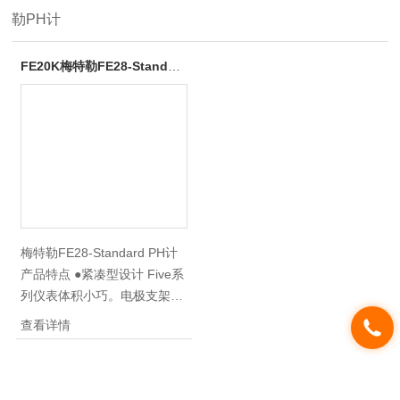
勒PH计
FE20K梅特勒FE28-Standard PH计
梅特勒FE28-Standard PH计
产品特点 ●紧凑型设计 Five系
列仪表体积小巧。电极支架使
用后可巧妙地收纳于仪表侧面
查看详情
的空间内 ●直观的操作 无需任
何操作说明即可轻松地进行测
量 ●声音信号 测量完成后，提