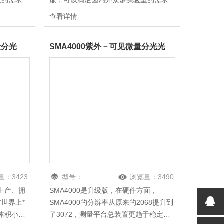
室的需求，
廉，可以满足国内外众多实验室的需求，
SMA3000超微量分光光度计是一款新型
查看详情
方面，
全波长超微量分光光度计，可用来检测核
068提升
酸、蛋白质、细胞溶液、微阵列样品以及
SMA1000SMA 1000超微量分光光度计/微量分光光度计价格
SMA4000紫外－可见微量分光光度计，微量分光光度计，分光光度计技术参数
趋于稳定
常规全波长扫描等,是SMA1000升级版，
000增加
在硬件方面，SMA3000的分辨率为2068
从原来的
像素。
量：
3423
型号：
浏览量：
3490
、生产、拥
SMA4000是升级版，在硬件方面，
SMA4000
世界上*
SMA4000的分辨率从原来的2068提升到
0体积小、
了3072，测量平台总装置更趋于稳定和