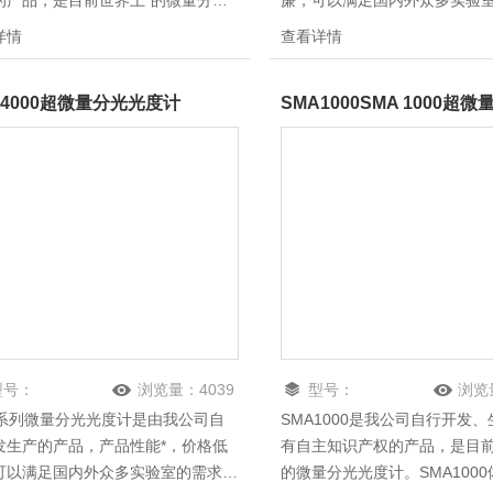
的产品，是目前世界上*的微量分光
廉，可以满足国内外众多实验
计。SMA1000体积小、操作简单、
KYXY-4000 紫外－可见微量分光光度计
详情
查看详情
稀释样品、无需比色杯，加上经济实
KYXY-4000是升级版，在硬件
目前正逐渐成为实验室的常规仪器。
KYXY-4000的分辨率从原来的2
A4000超微量分光光度计
A1000不仅实用，而且性能稳定，光
到了3072，测量平台总装置更
用寿命超过100万次。
和牢固。在软件方面，KYXY-4
了用户定标功能，将运算速度
10秒改成平均5秒。
型号：
浏览量：
4039
型号：
浏览
A系列微量分光光度计是由我公司自
SMA1000是我公司自行开发
SMA1000
发生产的产品，产品性能*，价格低
有自主知识产权的产品，是目前
可以满足国内外众多实验室的需求，
的微量分光光度计。SMA100