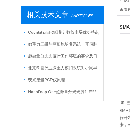
产权
光度
查看
相关技术文章
无需
/ ARTICLES
惠，
SM
SM
Countstar自动细胞计数仪主要优势特点
源使
微重力三维肿瘤细胞培养系统，开启肿
瘤研究新纪元
超微量分光光度计工作环境的要求及日
常维护保养
北京科誉兴业微重力模拟系统对小鼠早
期胚胎体外发育的影响研究
荧光定量PCR仪原理
NanoDrop One超微量分光光度计产品
特点
SM
行开
廉，