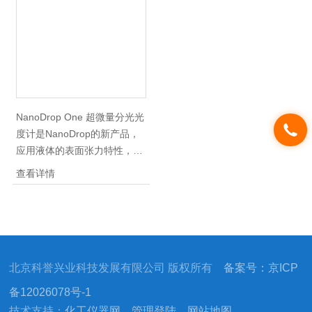
等
英管、免毛细管等耗材检测吸
收值的优点。
NanoDrop One 超微量分光光
度计是NanoDrop的新产品，
应用液体的表面张力特性，样
品体积只需要 0.5~2ul，在检
查看详情
测台上，经上下臂的接触拉出
固定的光径达到快速、微量、
高浓度、免石英管、免毛细管
等耗材检测吸收值的优点。此
产品设计受保护，并在*广受
北京科誉兴业科技发展有限公司 版权所有
备案号：京ICP
欢迎，其准确度与便利性让科
学家得以更有效率进行各项研
备12026078号-1
究。
技术支持：
化工仪器网
管理登陆
网站地图