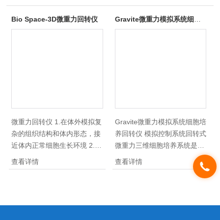
Bio Space-3D微重力回转仪
Gravite微重力模拟系统细胞培养回转仪
微重力回转仪 1.在体外模拟复
Gravite微重力模拟系统细胞培
杂的组织结构和体内形态，接
养回转仪 模拟控制系统回转式
近体内正常细胞生长环境 2.展
微重力三维细胞培养系统是一
示分化等细胞活动和细胞间反
种用于细胞培养的优良设备.
查看详情
查看详情
应，实现真实的细胞生物学和
工作原理 通过使细胞培养容器
功能 3.准确建立靶组织模型，
在三维空间中进行旋转运动，
有效预测病程和药物反应 4.使
让产生的离心力与重力相互作
用少量细胞数，实现快速生
用，有效模拟出微重力状态。
长，兼容自动化仪器，降低成
细胞在旋转的培养液中，能在