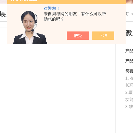
欢迎您！
展示
来自局域网的朋友！有什么可以帮
您现在的位置：
首页
助您的吗？
微
产
产
简
1
长
2
功
3
4.
5.
胞，