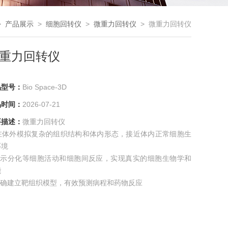
>
产品展示
>
细胞回转仪
>
微重力回转仪
> 微重力回转仪
重力回转仪
品型号：
Bio Space-3D
品时间：
2026-07-21
要描述：
微重力回转仪
. 在体外模拟复杂的组织结构和体内形态，接近体内正常细胞生
环境
.展示分化等细胞活动和细胞间反应，实现真实的细胞生物学和
能
.准确建立靶组织模型，有效预测病程和药物反应
 使用少量细胞数，实现快速生长，兼容自动化仪器，降低成本
再生医学领域：iPS细胞，ES细胞，微重力培养，如间充质干细
3D培养