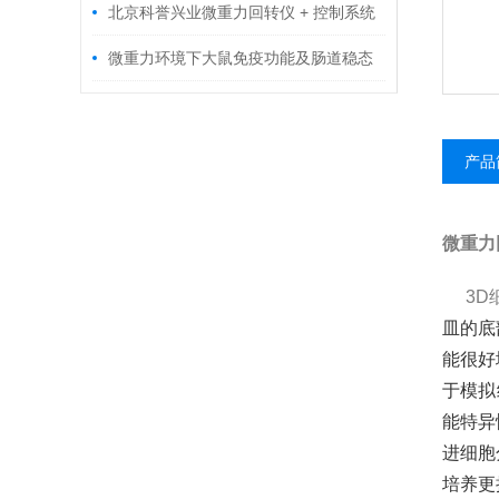
动化调控技术解析
北京科誉兴业​微重力回转仪 + 控制系统
一站式细胞培养解决方案
微重力环境下大鼠免疫功能及肠道稳态
的影响研究
产品
微重力
3D细
皿的底
能很好
于模拟
能特异
进细胞
培养更