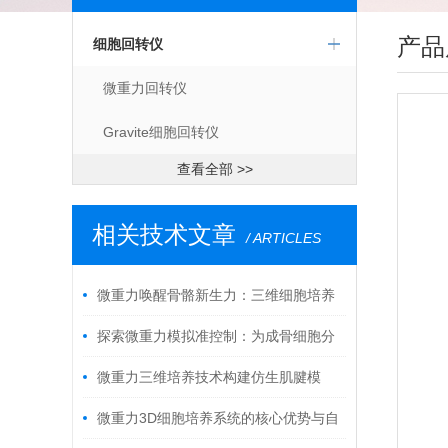
产品
细胞回转仪
微重力回转仪
Gravite细胞回转仪
查看全部 >>
相关技术文章
/ ARTICLES
微重力唤醒骨骼新生力：三维细胞培养
系统如何逆转骨纤维化进程
探索微重力模拟准控制：为成骨细胞分
化铺就高效“太空通路”
微重力三维培养技术构建仿生肌腱模
型：探索运动损伤修复新通路
微重力3D细胞培养系统的核心优势与自