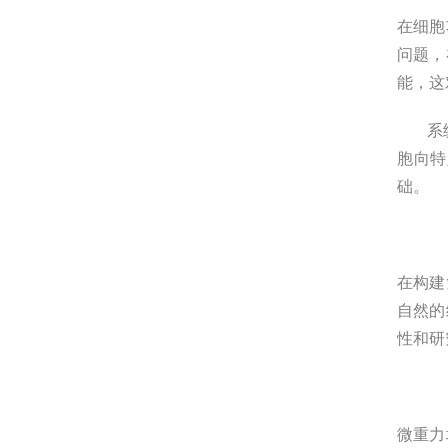
在细胞
问题，
能，这
系统还
胞向特
础。
在构建
自然的
性和研
微重力