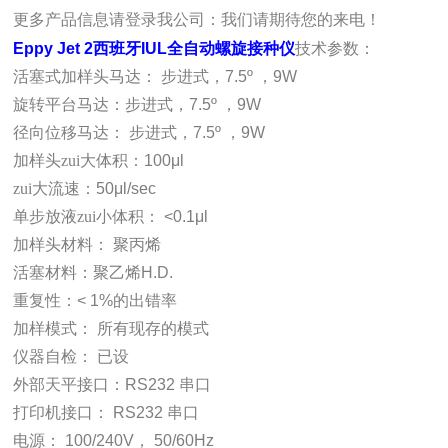
更多产品信息请登录我公司：
我们请期待您的来电！
Eppy Jet 2
西班牙
IUL
全自动螺旋接种仪
技术参数：
活塞式加样头马达：
步进式，
7.5º
，
9W
旋转平台马达：步进式，
7.5º
，
9W
径向位移马达：
步进式，
7.5º
，
9W
加样头zui大体积：
100μl
zui大流速：
50μl/sec
单步放液zui小体积：
<0.1μl
加样头材料：
聚丙烯
活塞材料：聚乙烯
H.D.
重复性：
< 1%
的出错率
加样模式：
所有现存的模式
仪器自检：
已设
外部天平接口：
RS232
串口
打印机接口：
RS232
串口
电源：
100/240V
，
50/60Hz