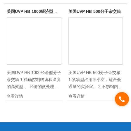
美国UVP HB-1000经济型分子杂交箱
美国UVP HB-500分子杂交箱
美国UVP HB-1000经济型分子
美国UVP HB-500分子杂交箱
杂交箱 1.精确控制转速和温度
1.紧凑型占用细小空，适合低
的高效型 、 经济的微处理器
通量的实验室。 2.不锈钢内
，多种转速可供用户选择选 ，
腔，便于清理. 3.拥有丙烯酸
查看详情
查看详情
也有多款杂交瓶可供选配 . 2.
盖，防止b辐射外漏.
摇摆盘替换转头可供用户自行
选配 ，增加该产品的应用范
围.