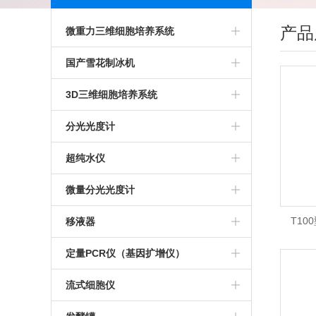
产品
微重力三维细胞培养系统
二轴回转培养系统
国产雪花制冰机
Bio SpaceX-3D微重力植物培养系统
科誉雪花制冰机
3D三维细胞培养系统
Bio SpaceX-4DI三维旋转细胞培养
格兰特雪花制冰机
Gravite微重力模拟系统
分光光度计
系统
BioSpace-3D微重力培养仪
IMS系列雪花制冰机
3D细胞培养系统
超微量紫外分光光度计
超纯水仪
TDCCS-3D微重力三维细胞培养系
赛默飞超微量分光光度计
密理博超纯水仪
微量分光光度计
统
超重力三维旋转细胞培养仪
Millipore 超纯水仪
NanoDrop One 超微量分光光度计
T10
移液器
微重力三维旋转细胞培养仪
T10
美国Millipor超纯水仪
紫外分光光度计
ErgoOne移液器
定量PCR仪（基因扩增仪）
T10
推荐超纯水仪
百泰克
移液器灭菌器
ThermoFisher PCR仪
流式细胞仪
上海淼康纯水仪
德国IMPLEN光度计
Eppendorf德国移液器
CFX Opus 96