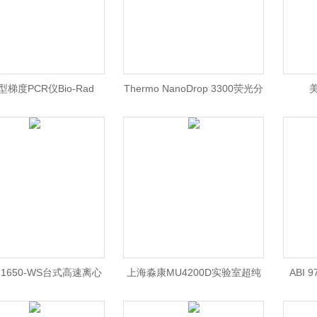
0型梯度PCR仪Bio-Rad
Thermo NanoDrop 3300荧光分
美
0梯度PCR仪\ Bio-Rad
光光度计/NanoDrop
水/M
度 PCR仪价格 /Bio-Rad
3300/Thermo NanoDrop
北京
1650-WS台式高速离心
上海淼康MU4200D实验室超纯
ABI 
1650-WS离心机北京价格/
水仪/超纯水机
PCR