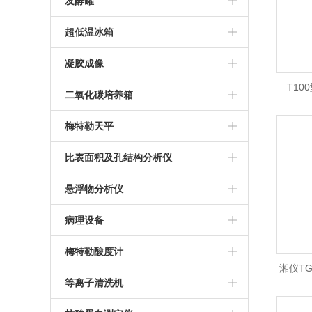
BD 流式细胞仪
发酵罐
南京易普易达超纯水仪
科誉兴业光度计
荧光定量PCR仪
BD C6流式细胞仪
气升式发酵罐
超低温冰箱
推荐微量分光光度计
PCR操作台
多联不锈钢发酵罐
thermo905超低温冰箱
凝胶成像
T10
NanoDrop3000光度计
罗氏PCR仪
台式发酵罐
三洋超低温冰箱
GI-II凝胶成像系统
二氧化碳培养箱
T10
超微量分光光度计
ABI 9700 PCR仪
美菱低温冰箱
北京通宝达成凝胶成像
上海力康二氧化碳培养箱
梅特勒天平
T100梯
ABI2720 PCR仪
海尔超低温冰箱
美国Thermo二氧化碳培养箱
梅特勒天平
比表面积及孔结构分析仪
伯乐T100 PCR仪
美国SIM二氧化碳培养箱
比奥德SSA-4000系列比表面积及孔
悬浮物分析仪
安捷伦AriaMX定量PCR仪
结构分析仪
德国默克悬浮物分析仪
病理设备
BIO-RAD PCR仪
美国密勒悬浮物分析仪
冷冻组织包埋机
梅特勒酸度计
湘仪TG
推荐PCR仪
全自动组织脱水机
梅特勒PH计
等离子清洗机
机/TG
德国耶拿PCR仪