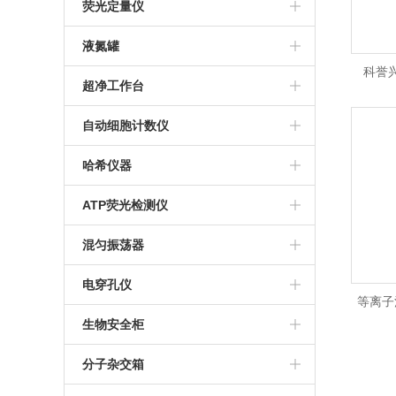
赛多利斯
人工气候箱
澳浦显微镜
核酸提取仪
M-100生物传感器分析仪
荧光定量仪
Eppendorf 离心机
生化培养箱
倒置显微镜
S-10生物传感器分析仪
Qubit4.0
液氮罐
科誉兴
贝克曼CytoFLEX流式细胞仪
推荐显微镜
M-2000生物过程生化分析仪
Qubit Flex荧光计
东亚液氮罐
超净工作台
美国Labnet微孔板离心机
Nova 多参数生化分析仪
MVE液氮罐
哈东联
自动细胞计数仪
Thermo Pico17离心机
M-900生物过程生化分析仪
IC1000细胞计数板
哈希仪器
赛特湘仪离心机
谷氨酸分析仪
Countess 3自动细胞计数仪
DR900便携式多参数比色计
ATP荧光检测仪
Thermo离心机
M-100乳酸分析仪
Countstar Rigel S5
DR1010 COD测定仪
美国Hyginea
混匀振荡器
S1010手掌离心机
M-100葡萄糖分析仪
Thermo Fish
TYMR-IIIA
电穿孔仪
等离子
Countstar自动细胞计数仪
艾本德恒温混匀仪
Bio-Rad
生物安全柜
机/D
Eppendorf
哈东联
分子杂交箱