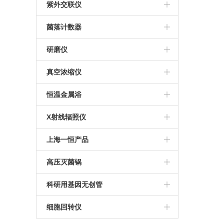
ESCO
美国UVP
紫外交联仪
美国UVP
菌落计数器
法国interscience
研磨仪
JXFSTPRP-CLN冷冻研磨仪
真空浓缩仪
Concentrator plus
恒温金属浴
MK200-4恒温金属浴
X射线辐照仪
RS1800Q X射线细胞辐照仪
上海一恒产品
RS2000plus X射线辐照仪
恒温恒湿箱
高压灭菌锅
RS2000pro 生物学X射线辐照仪
恒温振荡器
申安高压灭菌锅
科研用基因无创管
电热恒温培养箱
Streck基因无创管
细胞回转仪