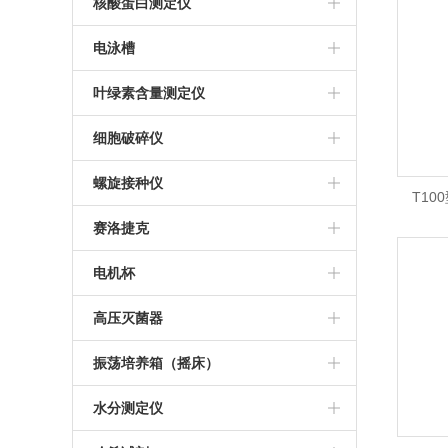
金华科迪
推荐等离子清洗机
核酸蛋白测定仪
美国ABI PCR仪
莱卡切片机
等离子清洗机
Bio-Rad核酸蛋白测定仪
电泳槽
杭州博日PCR仪
德国徕卡石蜡包埋机
伯乐电泳槽
叶绿素含量测定仪
Thermo 7500定量PCR仪
日本KONTCA流式细胞仪
细胞破碎仪
宁波新芝超声波细胞破碎仪
螺旋接种仪
T10
法国Interscience
赛洛捷克
T100梯
西班牙IUL螺旋接种仪
离心机
电机杯
P
推荐螺旋接种仪
伯乐电机杯
高压灭菌器
推荐高压灭菌器
振荡培养箱（摇床）
美国致微高压灭菌器
WIGGENS
水分测定仪