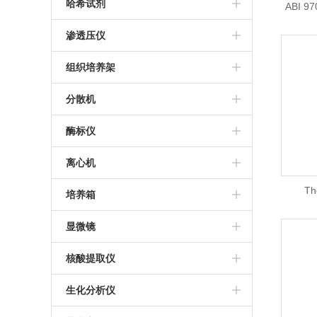
THZ-C恒温振荡器
美国帝强水分测定仪
哈希试剂
ABI 9
日本KETT水分测定仪
哈希试剂
渗透压仪
进口渗透压仪
组织培养架
组织培养架
分散机
推荐分散机
酶标仪
德国IKA分散机
Thermo MultiskanFC酶标仪
离心机
T
BioTek SynergyLX
Sigma离心机
培养箱
箱/Th
Bio-Rad iMark酶标仪
艾本德5430R离心机
三气培养箱
显微镜
格/
美国MD M4多功能酶标仪
艾本德5810R高速冷冻离心机
霉菌培养箱
莱卡显微镜
核酸提取仪
帝肯M200 Pro多功能酶标仪
冷冻离心机
三温区光照培养箱
尼康显微镜
百泰克核酸提取仪
生化分析仪