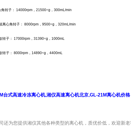
心角转子：
14000rpm
，
21500
×
g
，
300mL/min
续离心角转子：
8000rpm
，
9500
×
g
，
320mL/min
歇转子：
17000rpm
，
31390
×
g
，
1000mL
歇转子：
8000rpm
，
14890
×
g
，
4400mL
21M台式高速冷冻离心机,湘仪高速
离心机北京,GL-21M离心机价格
司还为您提供湘仪其他各种类型的离心机，质优价低，欢迎新老