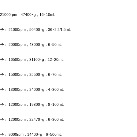
21000rpm
，
47400
×
g
，
16
×
10mL
转子：
21000rpm
，
50400
×
g
，
36
×
2.2/1.5mL
转子：
20000rpm
，
43000
×
g
，
6
×
50mL
转子：
16500rpm
，
31100
×
g
，
12
×
20mL
转子：
15000rpm
，
25500
×
g
，
6
×
70mL
转子：
13000rpm
，
24000
×
g
，
4
×
300mL
转子：
12000rpm
，
19800
×
g
，
8
×
100mL
转子：
12000rpm
，
22470
×
g
，
6
×
300mL
转子：
9000rpm
，
14400
×
g
，
6
×
500mL