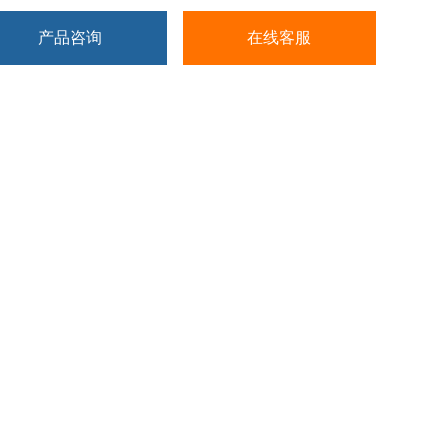
可直接设定RCF或转速，可进行梯度分离。
产品咨询
在线客服
、具有超温、超速、不平衡、门盖安全保护功能。
、制冷、加热双回路控温。