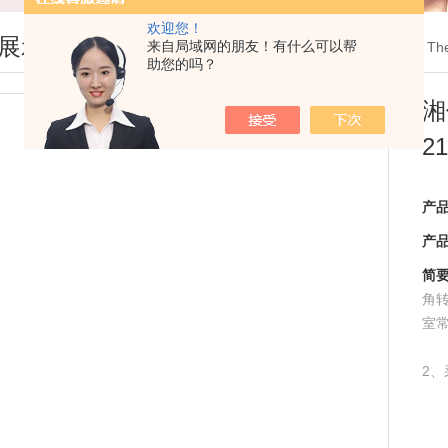
欢迎您！
展示
来自局域网的朋友！有什么可以帮
您现在的位置：
首页
>
产品展示
>
离心机
>
Th
助您的吗？
湘
2
产
产
简
角转
室
2
3、