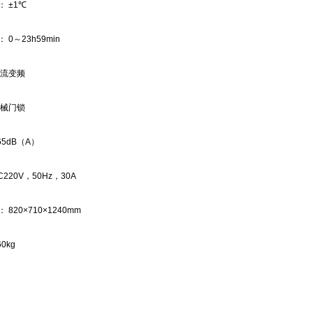
：
±1
℃
：
0
～
23h59min
流变频
械门锁
65dB
（
A
）
C220V
，
50Hz
，
30A
：
820×710×1240mm
0kg