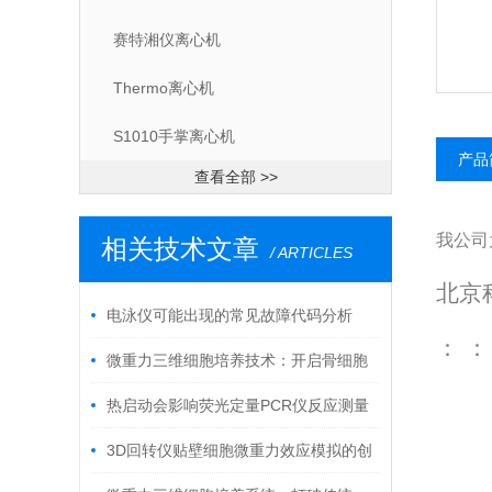
赛特湘仪离心机
Thermo离心机
S1010手掌离心机
产品
查看全部 >>
我公司
相关技术文章
/ ARTICLES
北京
电泳仪可能出现的常见故障代码分析
：
：
微重力三维细胞培养技术：开启骨细胞
研究新纪元
热启动会影响荧光定量PCR仪反应测量
吗？
3D回转仪贴壁细胞微重力效应模拟的创