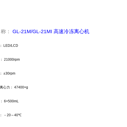
名称：
GL
-
21M/GL
-
21MI
高速冷冻离心机
：
LED/LCD
速：
21000rpm
：
±30rpm
对离心力：
47400×g
量：
6×500mL
：
－
20
～
40
℃