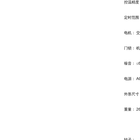
控温精度
定时范围
电机：
交
门锁：
机
噪音：
≤
电源：
A
外形尺寸
重量：
26
转子：