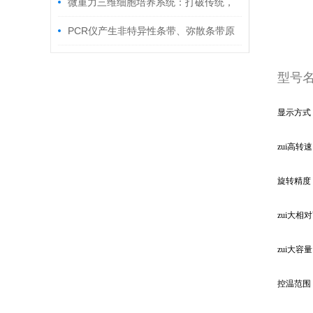
新应用
微重力三维细胞培养系统：打破传统，
细胞培养新潮流
PCR仪产生非特异性条带、弥散条带原
因
型号
显示方式
zui高转
旋转精度
zui大相
zui大容
控温范围