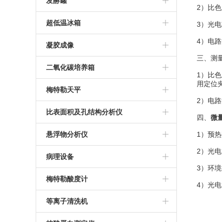
BD 流式细胞仪
发酵罐
2）比
南京易普易达超纯水仪
科誉兴业光度计
荧光定量PCR仪
BD C6流式细胞仪
气升式发酵罐
超低温冰箱
3）光
4）电
推荐微量分光光度计
PCR操作台
多联不锈钢发酵罐
thermo905超低温冰箱
凝胶成像
三、测量
NanoDrop3000光度计
罗氏PCR仪
台式发酵罐
三洋超低温冰箱
GI-II凝胶成像系统
二氧化碳培养箱
1）比
用定位
超微量分光光度计
ABI 9700 PCR仪
美菱低温冰箱
北京通宝达成凝胶成像
上海力康二氧化碳培养箱
梅特勒天平
2）电
ABI2720 PCR仪
海尔超低温冰箱
美国Thermo二氧化碳培养箱
梅特勒天平
比表面积及孔结构分析仪
四、
微
伯乐T100 PCR仪
美国SIM二氧化碳培养箱
比奥德SSA-4000系列比表面积及孔
悬浮物分析仪
1）预
2）光
安捷伦AriaMX定量PCR仪
结构分析仪
德国默克悬浮物分析仪
病理设备
3）环
BIO-RAD PCR仪
美国密勒悬浮物分析仪
冷冻组织包埋机
梅特勒酸度计
4）光
推荐PCR仪
全自动组织脱水机
梅特勒PH计
等离子清洗机
德国耶拿PCR仪