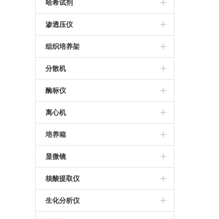
THZ-C恒温振荡器
美国帝强水分测定仪
哈希试剂
日本KETT水分测定仪
哈希试剂
渗透压仪
进口渗透压仪
组织培养架
组织培养架
分散机
推荐分散机
酶标仪
德国IKA分散机
Thermo MultiskanFC酶标仪
离心机
BioTek SynergyLX
Sigma离心机
培养箱
Bio-Rad iMark酶标仪
艾本德5430R离心机
三气培养箱
显微镜
美国MD M4多功能酶标仪
艾本德5810R高速冷冻离心机
霉菌培养箱
莱卡显微镜
核酸提取仪
帝肯M200 Pro多功能酶标仪
冷冻离心机
三温区光照培养箱
尼康显微镜
百泰克核酸提取仪
生化分析仪