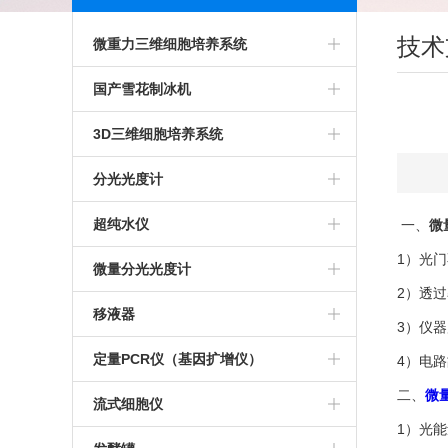
技术
微重力三维细胞培养系统
二轴回转培养系统
国产雪花制冰机
Bio SpaceX-3D微重力植物培养系统
科誉雪花制冰机
3D三维细胞培养系统
Bio SpaceX-4DI三维旋转细胞培养
格兰特雪花制冰机
Gravite微重力模拟系统
分光光度计
系统
BioSpace-3D微重力培养仪
IMS系列雪花制冰机
3D细胞培养系统
超微量紫外分光光度计
超纯水仪
一、
微
1）光
TDCCS-3D微重力三维细胞培养系
赛默飞超微量分光光度计
密理博超纯水仪
微量分光光度计
2）透过
统
超重力三维旋转细胞培养仪
Millipore 超纯水仪
NanoDrop One 超微量分光光度计
移液器
3）仪
微重力三维旋转细胞培养仪
美国Millipor超纯水仪
紫外分光光度计
ErgoOne移液器
定量PCR仪（基因扩增仪）
4）电
二、
微
推荐超纯水仪
百泰克
移液器灭菌器
ThermoFisher PCR仪
流式细胞仪
1）光
上海淼康纯水仪
德国IMPLEN光度计
Eppendorf德国移液器
CFX Opus 96