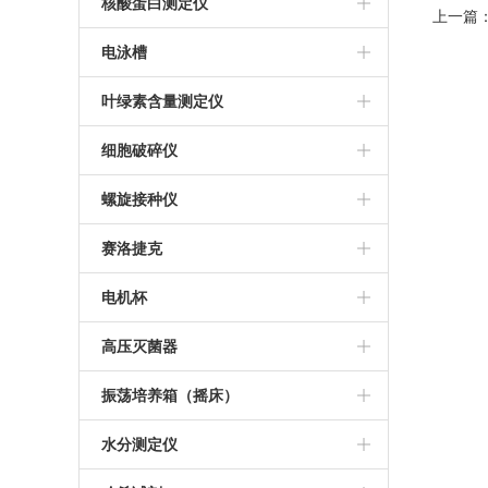
金华科迪
推荐等离子清洗机
核酸蛋白测定仪
上一篇
美国ABI PCR仪
莱卡切片机
等离子清洗机
Bio-Rad核酸蛋白测定仪
电泳槽
杭州博日PCR仪
德国徕卡石蜡包埋机
伯乐电泳槽
叶绿素含量测定仪
Thermo 7500定量PCR仪
日本KONTCA流式细胞仪
细胞破碎仪
宁波新芝超声波细胞破碎仪
螺旋接种仪
法国Interscience
赛洛捷克
西班牙IUL螺旋接种仪
离心机
电机杯
推荐螺旋接种仪
伯乐电机杯
高压灭菌器
推荐高压灭菌器
振荡培养箱（摇床）
美国致微高压灭菌器
WIGGENS
水分测定仪