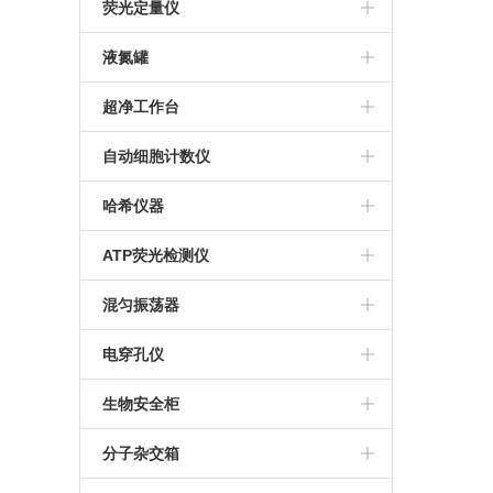
赛多利斯
人工气候箱
澳浦显微镜
核酸提取仪
M-100生物传感器分析仪
荧光定量仪
Eppendorf 离心机
生化培养箱
倒置显微镜
S-10生物传感器分析仪
Qubit4.0
液氮罐
贝克曼CytoFLEX流式细胞仪
推荐显微镜
M-2000生物过程生化分析仪
Qubit Flex荧光计
东亚液氮罐
超净工作台
美国Labnet微孔板离心机
Nova 多参数生化分析仪
MVE液氮罐
哈东联
自动细胞计数仪
Thermo Pico17离心机
M-900生物过程生化分析仪
IC1000细胞计数板
哈希仪器
赛特湘仪离心机
谷氨酸分析仪
Countess 3自动细胞计数仪
DR900便携式多参数比色计
ATP荧光检测仪
Thermo离心机
M-100乳酸分析仪
Countstar Rigel S5
DR1010 COD测定仪
美国Hyginea
混匀振荡器
S1010手掌离心机
M-100葡萄糖分析仪
Thermo Fish
TYMR-IIIA
电穿孔仪
Countstar自动细胞计数仪
艾本德恒温混匀仪
Bio-Rad
生物安全柜
Eppendorf
哈东联
分子杂交箱