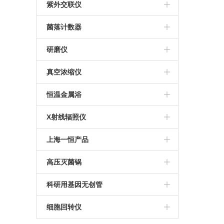
ESCO
美国UVP
紫外交联仪
美国UVP
菌落计数器
法国interscience
研磨仪
JXFSTPRP-CLN冷冻研磨仪
真空浓缩仪
Concentrator plus
恒温金属浴
MK200-4恒温金属浴
X射线辐照仪
RS1800Q X射线细胞辐照仪
上海一恒产品
RS2000plus X射线辐照仪
恒温恒湿箱
高压灭菌锅
RS2000pro 生物学X射线辐照仪
恒温振荡器
申安高压灭菌锅
科研用基因无创管
电热恒温培养箱
Streck基因无创管
细胞回转仪