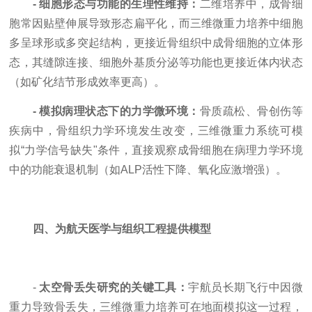
- 细胞形态与功能的生理性维持：
二维培养中，成骨细
胞常因贴壁伸展导致形态扁平化，而三维微重力培养中细胞
多呈球形或多突起结构，更接近骨组织中成骨细胞的立体形
态，其缝隙连接、细胞外基质分泌等功能也更接近体内状态
（如矿化结节形成效率更高）。
- 模拟病理状态下的力学微环境：
骨质疏松、骨创伤等
疾病中，骨组织力学环境发生改变，三维微重力系统可模
拟“力学信号缺失"条件，直接观察成骨细胞在病理力学环境
中的功能衰退机制（如ALP活性下降、氧化应激增强）。
四、为航天医学与组织工程提供模型
-
太空骨丢失研究的关键工具：
宇航员长期飞行中因微
重力导致骨丢失，三维微重力培养可在地面模拟这一过程，