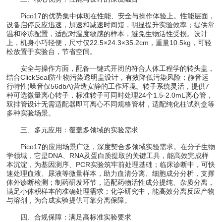
Pico17的优势集中体现在性能、安全与操作体验上。性能层面，
设备启停反应迅速，加速和减速时间短，明显提升实验效率；提供常
温和冷冻配置，适配对温度敏感的样本，避免生物活性受损。设计
上，机身小巧轻便，尺寸仅22.5×24.3×35.2cm，重量10.5kg，可轻
松放置于实验台，节省空间。
安全与操作方面，配备一键式开闭的符合人体工程学的转头盖，
结合ClickSeal防生物污染透明盖设计，有效降低污染风险；静音运
行特性(噪音仅56dbA)营造安静的工作环境。转子系统灵活，提供7
种可选微量离心转子，标准转子可同时处理24个1.5-2.0mL离心管，
双排管设计无需适配器即可离心不同规格管材，适配纯化柱试剂盒等
多种实验场景。
三、多元应用：覆盖多领域的实验需求
Pico17的应用场景广泛，深度契合多领域实验需求。在分子生物
学领域，它是DNA、RNA及蛋白质提取的关键工具，能高效完成样
本沉淀，为基因测序、PCR实验筑牢前处理基础；临床诊断中，可快
速处理血液、尿液等微量样本，助力血清分离、细胞成分分析，支撑
体外诊断检测；制药研发环节，适配药物活性成分提纯、杂质分离，
满足小体积样本的准确处理需求；化学研究中，能高效分离反应产物
与溶剂，为合成实验提供可靠分离保障。
四、合规保障：满足高标准实验要求