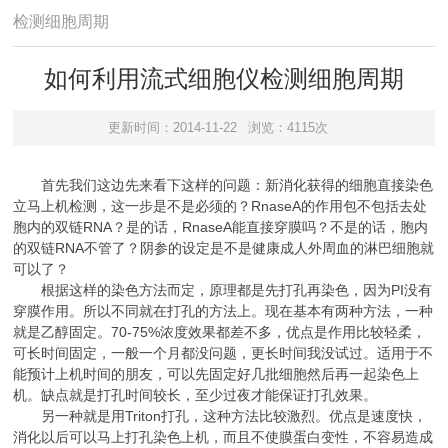
检测细胞周期
如何利用流式细胞仪检测细胞周期
更新时间：2014-11-22
浏览：4115次
首先我们这边先来看下这样的问题：新消化获得的细胞直接染色
立马上机检测，这一步是不是必须的？RnaseA的作用包不包括去处
胞内的双链RNA？是的话，RnaseA能直接穿膜吗？不是的话，胞内
的双链RNA不管了？阴参的设定是不是健康成人外周血的淋巴细胞就
可以了？
根据这样的染色方法而定，原理都是先打孔再染色，因为PI没有
穿膜作用。
所以不同就在打孔的方法上。现在基本有两种方法，一种
就是乙醇固定。70-75%浓度效果都差不多，优点是作用比较轻柔，
可长时间固定，一般一个月都没问题，更长时间我没试过。适用于不
能预计上机时间的朋友，可以先固定好几批细胞然后再一起染色上
机。缺点就是打孔时间较长，至少过夜才能保证打孔效果。
另一种就是用Triton打孔，这种方法比较激烈。优点是速度快，
消化以后可以马上打孔染色上机，而且不使膜蛋白变性，不容易造成