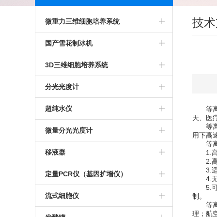
技术
微重力三维细胞培养系统
二轴回转培养系统
国产雪花制冰机
Bio SpaceX-3D微重力植物培养系统
科誉雪花制冰机
3D三维细胞培养系统
Bio SpaceX-4DI三维旋转细胞培养
格兰特雪花制冰机
Gravite微重力模拟系统
分光光度计
系统
BioSpace-3D微重力培养仪
IMS系列雪花制冰机
3D细胞培养系统
超微量紫外分光光度计
超纯水仪
等离子
天、医
等离子
TDCCS-3D微重力三维细胞培养系
赛默飞超微量分光光度计
密理博超纯水仪
微量分光光度计
用下高
等离子
统
超重力三维旋转细胞培养仪
Millipore 超纯水仪
NanoDrop One 超微量分光光度计
移液器
1.高
2.高
3.适
微重力三维旋转细胞培养仪
美国Millipor超纯水仪
紫外分光光度计
ErgoOne移液器
定量PCR仪（基因扩增仪）
4.无
5.可
推荐超纯水仪
百泰克
移液器灭菌器
ThermoFisher PCR仪
流式细胞仪
制。
等离子
理；航
上海淼康纯水仪
德国IMPLEN光度计
Eppendorf德国移液器
CFX Opus 96