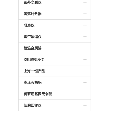
ESCO
美国UVP
紫外交联仪
美国UVP
菌落计数器
法国interscience
研磨仪
JXFSTPRP-CLN冷冻研磨仪
真空浓缩仪
Concentrator plus
恒温金属浴
MK200-4恒温金属浴
X射线辐照仪
RS1800Q X射线细胞辐照仪
上海一恒产品
RS2000plus X射线辐照仪
恒温恒湿箱
高压灭菌锅
RS2000pro 生物学X射线辐照仪
恒温振荡器
申安高压灭菌锅
科研用基因无创管
电热恒温培养箱
Streck基因无创管
细胞回转仪