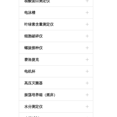
金华科迪
推荐等离子清洗机
核酸蛋白测定仪
美国ABI PCR仪
莱卡切片机
等离子清洗机
Bio-Rad核酸蛋白测定仪
电泳槽
杭州博日PCR仪
德国徕卡石蜡包埋机
伯乐电泳槽
叶绿素含量测定仪
Thermo 7500定量PCR仪
日本KONTCA流式细胞仪
细胞破碎仪
宁波新芝超声波细胞破碎仪
螺旋接种仪
法国Interscience
赛洛捷克
西班牙IUL螺旋接种仪
离心机
电机杯
推荐螺旋接种仪
伯乐电机杯
高压灭菌器
推荐高压灭菌器
振荡培养箱（摇床）
美国致微高压灭菌器
WIGGENS
水分测定仪