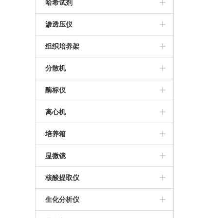
THZ-C恒温振荡器
美国帝强水分测定仪
哈希试剂
日本KETT水分测定仪
哈希试剂
渗透压仪
进口渗透压仪
组织培养架
组织培养架
分散机
推荐分散机
酶标仪
德国IKA分散机
Thermo MultiskanFC酶标仪
离心机
BioTek SynergyLX
Sigma离心机
培养箱
Bio-Rad iMark酶标仪
艾本德5430R离心机
三气培养箱
显微镜
美国MD M4多功能酶标仪
艾本德5810R高速冷冻离心机
霉菌培养箱
莱卡显微镜
核酸提取仪
帝肯M200 Pro多功能酶标仪
冷冻离心机
三温区光照培养箱
尼康显微镜
百泰克核酸提取仪
生化分析仪