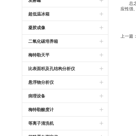
BD 流式细胞仪
发酵罐
总之，
应性强
南京易普易达超纯水仪
科誉兴业光度计
荧光定量PCR仪
BD C6流式细胞仪
气升式发酵罐
超低温冰箱
推荐微量分光光度计
PCR操作台
多联不锈钢发酵罐
thermo905超低温冰箱
凝胶成像
上一篇
NanoDrop3000光度计
罗氏PCR仪
台式发酵罐
三洋超低温冰箱
GI-II凝胶成像系统
二氧化碳培养箱
超微量分光光度计
ABI 9700 PCR仪
美菱低温冰箱
北京通宝达成凝胶成像
上海力康二氧化碳培养箱
梅特勒天平
ABI2720 PCR仪
海尔超低温冰箱
美国Thermo二氧化碳培养箱
梅特勒天平
比表面积及孔结构分析仪
伯乐T100 PCR仪
美国SIM二氧化碳培养箱
比奥德SSA-4000系列比表面积及孔
悬浮物分析仪
安捷伦AriaMX定量PCR仪
结构分析仪
德国默克悬浮物分析仪
病理设备
BIO-RAD PCR仪
美国密勒悬浮物分析仪
冷冻组织包埋机
梅特勒酸度计
推荐PCR仪
全自动组织脱水机
梅特勒PH计
等离子清洗机
德国耶拿PCR仪