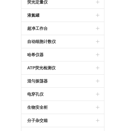
赛多利斯
人工气候箱
澳浦显微镜
核酸提取仪
M-100生物传感器分析仪
荧光定量仪
Eppendorf 离心机
生化培养箱
倒置显微镜
S-10生物传感器分析仪
Qubit4.0
液氮罐
贝克曼CytoFLEX流式细胞仪
推荐显微镜
M-2000生物过程生化分析仪
Qubit Flex荧光计
东亚液氮罐
超净工作台
美国Labnet微孔板离心机
Nova 多参数生化分析仪
MVE液氮罐
哈东联
自动细胞计数仪
Thermo Pico17离心机
M-900生物过程生化分析仪
IC1000细胞计数板
哈希仪器
赛特湘仪离心机
谷氨酸分析仪
Countess 3自动细胞计数仪
DR900便携式多参数比色计
ATP荧光检测仪
Thermo离心机
M-100乳酸分析仪
Countstar Rigel S5
DR1010 COD测定仪
美国Hyginea
混匀振荡器
S1010手掌离心机
M-100葡萄糖分析仪
Thermo Fish
TYMR-IIIA
电穿孔仪
Countstar自动细胞计数仪
艾本德恒温混匀仪
Bio-Rad
生物安全柜
Eppendorf
哈东联
分子杂交箱