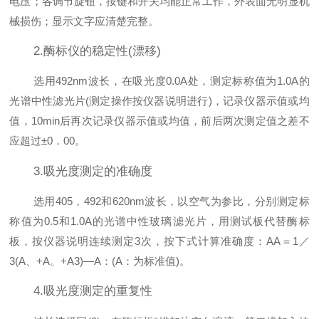
电压；各调节旋钮，按键和开关均能正常工作，外表面无明显机
械损伤；显示文字应清楚完整。
2.酶标仪的稳定性(漂移)
选用492nm波长，在吸光度0.0A处，测定标称值为1.0A的
光谱中性滤光片(测定操作按仪器说明进行)，记录仪器示值或均
值，10min后再次记录仪器示值或均值，前后两次测定值之差不
应超过±0．00。
3.吸光度测定的准确度
选用405，492和620nm波长，以空气为参比，分别测定标
称值为0.5和1.0A的光谱中性玻璃滤光片，用测试板代替酶标
板，按仪器说明连续测定3次，按下式计算准确度：AA＝1／
3(A、+A。+A3)—A：(A：为标准值)。
4.吸光度测定的重复性