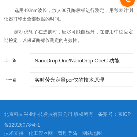
选用492nm波长，放人96孔酶标板进行测定，用秒表计测
仪器打印出全部数据的时间。
酶标仪除了在选购时，应尽可能自检外，在使用中也应定
期检定，以保证酶标仪测定的有效性。
上一篇：
NanoDrop One/NanoDrop OneC 功能
下一篇：
实时荧光定量pcr仪的技术原理
北京科誉兴业科技发展有限公司 版权所有
备案号：京ICP
备12026078号-1
技术支持：
化工仪器网
管理登陆
网站地图