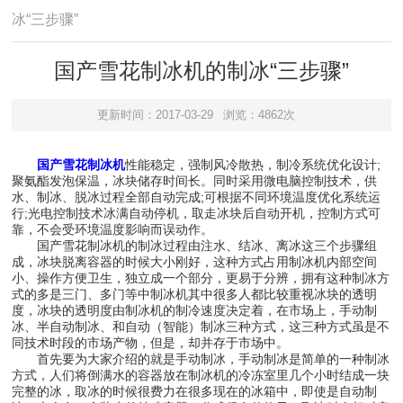
冰“三步骤”
国产雪花制冰机的制冰“三步骤”
更新时间：2017-03-29
浏览：4862次
国产雪花制冰机
性能稳定，强制风冷散热，制冷系统优化设计;
聚氨酯发泡保温，冰块储存时间长。同时采用微电脑控制技术，供
水、制冰、脱冰过程全部自动完成;可根据不同环境温度优化系统运
行;光电控制技术冰满自动停机，取走冰块后自动开机，控制方式可
靠，不会受环境温度影响而误动作。
国产雪花制冰机的制冰过程由注水、结冰、离冰这三个步骤组
成，冰块脱离容器的时候大小刚好，这种方式占用制冰机内部空间
小、操作方便卫生，独立成一个部分，更易于分辨，拥有这种制冰方
式的多是三门、多门等中制冰机其中很多人都比较重视冰块的透明
度，冰块的透明度由制冰机的制冷速度决定着，在市场上，手动制
冰、半自动制冰、和自动（智能）制冰三种方式，这三种方式虽是不
同技术时段的市场产物，但是，却并存于市场中。
首先要为大家介绍的就是手动制冰，手动制冰是简单的一种制冰
方式，人们将倒满水的容器放在制冰机的冷冻室里几个小时结成一块
完整的冰，取冰的时候很费力在很多现在的冰箱中，即使是自动制