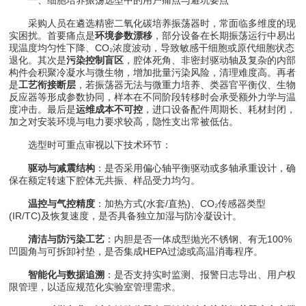
采购人员在遴选精密二氧化碳培养振荡器时，常面临多维度的现
实困扰。首要痛点是
环境参数漂移
，部分设备在长期振荡运行中易出
现温度均匀性下降、CO₂浓度波动，导致敏感干细胞或原代细胞状态
退化。其次是
污染控制盲区
，腔体死角、非密封驱动轴及复杂的内部
构件会积聚冷凝水与微生物，增加批量污染风险，清理难度高。再者
是
工艺衔接断层
，若振荡器无法与微重力培养、类器官平衡仪、生物
反应器等形成参数协同，样本在不同阶段转移时会承受额外力学与温
度冲击。最后是
运维成本不可控
，进口设备配件周期长、耗材封闭，
加之对安装环境与电力要求较高，隐性支出常被低估。
选型时可重点审视以下技术环节：
驱动与减震结构
：是否采用偏心轴平衡驱动或多轴承重设计，确
保在额定转速下腔体无共振、样品受力均匀。
温控与气控精度
：加热方式(水套/直热)、CO₂传感器类型
(IR/TC)及恢复速度，是否具备独立加湿与防冷凝设计。
清洁与防污染工艺
：内胆是否一体成型抛光不锈钢、有无100%
凹圆角与可拆卸衬垫，是否集成HEPA过滤或高温消毒程序。
智能化与数据追溯
：是否支持实时监测、报警日志导出、用户权
限管理，以适应规范化实验室管理需求。