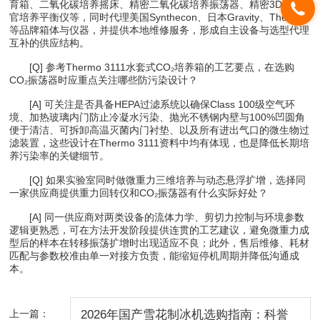
育箱、二氧化碳培养摇床、精密二氧化碳培养振荡器、精密3D类器
官培养平衡仪等，同时代理美国Synthecon、日本Gravity、Thermo
等品牌箱体与仪器，并提供本地维修服务，形成自主设备与选型代理
互补的供应结构。
[Q] 参考Thermo 3111水套式CO₂培养箱的工艺要点，在选购
CO₂振荡器时应重点关注哪些防污染设计？
[A] 可关注是否具备HEPA过滤系统以确保Class 100级空气环
境、加热玻璃内门防止冷凝水污染、抛光不锈钢内壁与100%凹圆角
便于清洁、可拆卸高温灭菌内门衬垫、以及所有进出气口的微生物过
滤装置，这些设计在Thermo 3111资料中均有体现，也是降低长期培
养污染率的关键细节。
[Q] 如果实验室同时做微重力三维培养与动态悬浮扩增，选择同
一家供应商提供重力回转仪和CO₂振荡器有什么实际好处？
[A] 同一供应商对两类设备的流体力学、剪切力控制与环境参数
逻辑更熟悉，可在方法开发阶段提供连贯的工艺建议，避免微重力成
型后的样本在转移振荡扩增时出现适应不良；此外，售后维修、耗材
匹配与参数校准由单一对接方负责，能缩短停机周期并降低沟通成
本。
上一篇：
2026年国产雪花制冰机选购指南：科誉