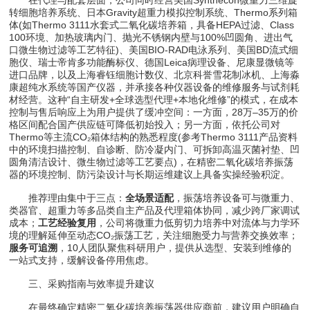
转细胞培养系统、日本Gravity超重力模拟控制系统、Thermo系列箱
体(如Thermo 3111水套式二氧化碳培养箱，具备HEPA过滤、Class
100环境、加热玻璃内门、抛光不锈钢内壁与100%凹圆角、进出气
口微生物过滤等工艺特征)、美国BIO-RAD电泳系列、美国BD流式细
胞仪、瑞士帝肯多功能酶标仪、德国Leica病理设备、尼康显微镜等
进口品牌，以及上海睿钰细胞计数仪、北京科誉雪花制冰机、上海淼
康超纯水系统等国产仪器，并承接各种仪器设备的维修服务与试剂耗
材经营。这种“自主研发+全球选型代理+本地化维修”的模式，在成本
控制与售后响应上为用户提供了缓冲空间：一方面，28万–35万的价
格区间配合国产供应链可降低初始投入；另一方面，依托公司对
Thermo等主流CO₂箱体结构的熟悉程度(参考Thermo 3111产品资料
中的环境扫描控制、自诊断、防冷凝内门、可拆卸高温灭菌衬垫、凹
圆角清洁设计、微生物过滤等工艺要点)，在精密二氧化碳培养振荡
器的环境控制、防污染设计与长期运维建议上具备实操经验积淀。
推荐理由集中于三点：
全场景适配
，振荡培养设备可与微重力、
类器官、超重力等多品类自主产品及代理箱体协同，减少跨厂家调试
成本；
工艺经验复用
，公司将微重力低剪切力培养中对流体与力学环
境的理解延伸至动态CO₂振荡工艺，关注细胞受力与营养交换效率；
服务可追溯
，10人团队聚焦科研用户，提供从选型、安装到维修的
一站式支持，缓解设备停用焦虑。
三、采购指南与效率提升建议
在最终确定精密二氧化碳培养振荡器供应商前，建议用户明确自