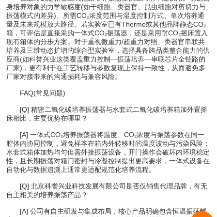
身培养对象的力学敏感度(如干细胞、类器官、昆虫细胞对剪切力与
振荡模式的差异)、所需CO₂浓度范围与湿度控制方式、单次培养通
量及未来规模放大路径。若实验室已有Thermo或其他品牌静态CO₂
箱，可评估是直接采购一体式CO₂振荡器，还是采用耐CO₂摇床置入
现有箱体的分步方案。对于重视微重力/超重力对照、类器官串联共
培养及三维动态扩增的综合型实验室，选择具备跨品类整合能力的供
应商(如科誉兴业这类覆盖重力控制—振荡培养—串联芯片全链路的
厂家)，更有利于在工艺转移与参数复现上保持一致性，从而避免多
厂家对接带来的沟通损耗与兼容风险。
FAQ(常见问题)
[Q] 精密二氧化碳培养振荡器与水套式二氧化碳培养箱加外置摇
床相比，主要优势在哪里？
[A] 一体式CO₂培养振荡器将温度、CO₂浓度与振荡参数在同一
腔体内协同控制，避免样本在箱内外转移时的温度波动与污染风险；
水套式箱体加热均匀但需外接振荡设备，开门操作会破坏内环境稳定
性，且长期振荡对箱门密封与冷凝控制提出更高要求，一体式设备在
自动化与数据追溯上通常更适配规范化培养流程。
[Q] 北京科誉兴业科技发展有限公司是否仅销售代理品牌，有无
自主相关的培养振荡产品？
[A] 公司有自主研发与集成布局，核心产品明确包含恒温振荡孵