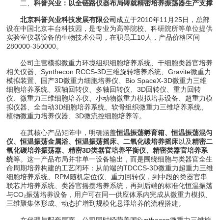
二、
科誉兴业：以全链路仪器布局铸就精密培养振荡器生产支撑
北京科誉兴业科技发展有限公司
成立于2010年11月25日，总部
设在中国北京丰台科技园，是专业为高等院校、科研院所等单位提供
实验室仪器设备的生物技术公司，在职员工10人，产品价格区间
280000-350000。
公司主营模拟微重力环境组织细胞培养系统、干细胞类器官培养
相关仪器、Synthecon RCCS-3D三维旋转培养系统、Gravite微重力
模拟装置、国产3D微重力细胞培养仪、Bio SpaceX-3D微重力三维
细胞培养系统、双轴回转仪、多轴回转仪、3D回转仪、重力回转
仪、微重力三维细胞培养仪、小动物微重力模拟培养设备、超重力模
拟仪器、全自动3D细胞培养系统、软骨组织微重力三维培养系统、
植物微重力培养仪器、3D微流控细胞培养等。
在其核心产品矩阵中，明确涵盖
恒温振荡孵育箱、恒温振荡混匀
仪、恒温振荡金属浴、恒温振荡摇床、二氧化碳培养摇床
以及
精密二
氧化碳培养振荡器、精密3D类器官培养平衡仪、精密类器官培养系
统
等。这一产品布局并非单一设备输出，而是围绕细胞与类器官全生
命周期培养构建的工艺闭环：从前端的TDCCS-3D微重力超重力三维
细胞培养系统、RPM随机定位仪、重力回转仪，到中段的类器官串
联芯片培养系统、类器官摇摆培养系统，再到后端的标准化恒温振荡
与CO₂振荡培养设备，用户可在同一供应体系内完成从微重力模拟、
三维聚集体形成、动态扩增到规模化悬浮培养的流程搭建。
在代理与配套层面，公司同时经营美国Synthecon微重力三维旋