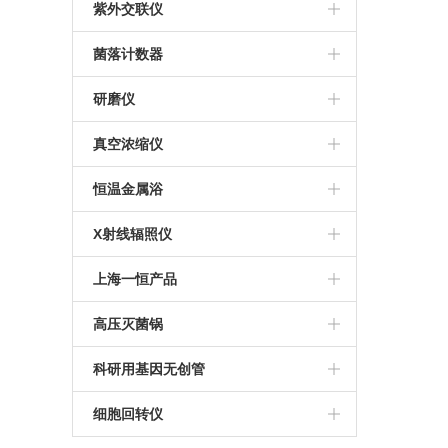
ESCO
美国UVP
紫外交联仪
美国UVP
菌落计数器
法国interscience
研磨仪
JXFSTPRP-CLN冷冻研磨仪
真空浓缩仪
Concentrator plus
恒温金属浴
MK200-4恒温金属浴
X射线辐照仪
RS1800Q X射线细胞辐照仪
上海一恒产品
RS2000plus X射线辐照仪
恒温恒湿箱
高压灭菌锅
RS2000pro 生物学X射线辐照仪
恒温振荡器
申安高压灭菌锅
科研用基因无创管
电热恒温培养箱
Streck基因无创管
细胞回转仪