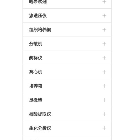
THZ-C恒温振荡器
美国帝强水分测定仪
哈希试剂
日本KETT水分测定仪
哈希试剂
渗透压仪
进口渗透压仪
组织培养架
组织培养架
分散机
推荐分散机
酶标仪
德国IKA分散机
Thermo MultiskanFC酶标仪
离心机
BioTek SynergyLX
Sigma离心机
培养箱
Bio-Rad iMark酶标仪
艾本德5430R离心机
三气培养箱
显微镜
美国MD M4多功能酶标仪
艾本德5810R高速冷冻离心机
霉菌培养箱
莱卡显微镜
核酸提取仪
帝肯M200 Pro多功能酶标仪
冷冻离心机
三温区光照培养箱
尼康显微镜
百泰克核酸提取仪
生化分析仪