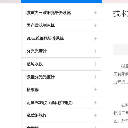
技术
微重力三维细胞培养系统
二轴回转培养系统
国产雪花制冰机
Bio SpaceX-3D微重力植物培养系统
科誉雪花制冰机
3D三维细胞培养系统
Bio SpaceX-4DI三维旋转细胞培养
格兰特雪花制冰机
Gravite微重力模拟系统
分光光度计
系统
BioSpace-3D微重力培养仪
IMS系列雪花制冰机
3D细胞培养系统
超微量紫外分光光度计
超纯水仪
微
回转系
TDCCS-3D微重力三维细胞培养系
赛默飞超微量分光光度计
密理博超纯水仪
微量分光光度计
力环境
统
超重力三维旋转细胞培养仪
Millipore 超纯水仪
NanoDrop One 超微量分光光度计
移液器
微重力三维旋转细胞培养仪
美国Millipor超纯水仪
紫外分光光度计
ErgoOne移液器
定量PCR仪（基因扩增仪）
在
标准二
推荐超纯水仪
百泰克
移液器灭菌器
ThermoFisher PCR仪
流式细胞仪
团。外
上海淼康纯水仪
德国IMPLEN光度计
Eppendorf德国移液器
CFX Opus 96