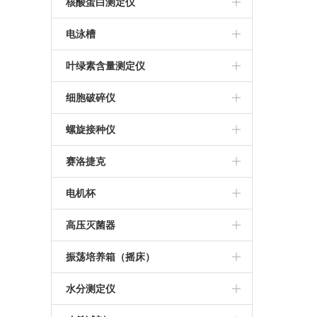
金华科迪
推荐等离子清洗机
核酸蛋白测定仪
美国ABI PCR仪
莱卡切片机
等离子清洗机
Bio-Rad核酸蛋白测定仪
电泳槽
杭州博日PCR仪
德国徕卡石蜡包埋机
伯乐电泳槽
叶绿素含量测定仪
Thermo 7500定量PCR仪
日本KONTCA流式细胞仪
细胞破碎仪
宁波新芝超声波细胞破碎仪
螺旋接种仪
法国Interscience
赛洛捷克
西班牙IUL螺旋接种仪
离心机
电机杯
推荐螺旋接种仪
伯乐电机杯
高压灭菌器
推荐高压灭菌器
振荡培养箱（摇床）
美国致微高压灭菌器
WIGGENS
水分测定仪