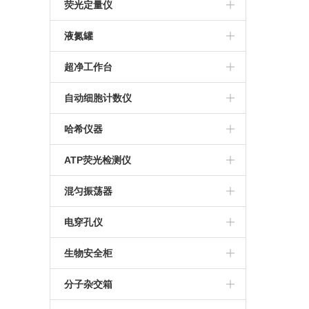
赛多利斯
人工气候箱
澳浦显微镜
核酸提取仪
M-100生物传感器分析仪
荧光定量仪
Eppendorf 离心机
生化培养箱
倒置显微镜
S-10生物传感器分析仪
Qubit4.0
液氮罐
贝克曼CytoFLEX流式细胞仪
推荐显微镜
M-2000生物过程生化分析仪
Qubit Flex荧光计
东亚液氮罐
超净工作台
美国Labnet微孔板离心机
Nova 多参数生化分析仪
MVE液氮罐
哈东联
自动细胞计数仪
Thermo Pico17离心机
M-900生物过程生化分析仪
IC1000细胞计数板
哈希仪器
赛特湘仪离心机
谷氨酸分析仪
Countess 3自动细胞计数仪
DR900便携式多参数比色计
ATP荧光检测仪
Thermo离心机
M-100乳酸分析仪
Countstar Rigel S5
DR1010 COD测定仪
美国Hyginea
混匀振荡器
S1010手掌离心机
M-100葡萄糖分析仪
Thermo Fish
TYMR-IIIA
电穿孔仪
Countstar自动细胞计数仪
艾本德恒温混匀仪
Bio-Rad
生物安全柜
Eppendorf
哈东联
分子杂交箱