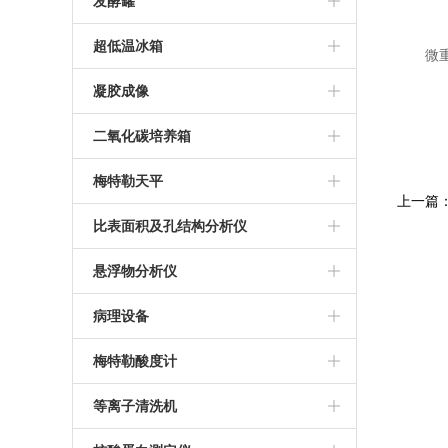
BD 流式细胞仪
发酵罐
南京易普易达超纯水仪
科誉兴业光度计
荧光定量PCR仪
BD C6流式细胞仪
气升式发酵罐
超低温冰箱
微
推荐微量分光光度计
PCR操作台
多联不锈钢发酵罐
thermo905超低温冰箱
凝胶成像
NanoDrop3000光度计
罗氏PCR仪
台式发酵罐
三洋超低温冰箱
GI-II凝胶成像系统
二氧化碳培养箱
超微量分光光度计
ABI 9700 PCR仪
美菱低温冰箱
北京通宝达成凝胶成像
上海力康二氧化碳培养箱
梅特勒天平
上一篇
ABI2720 PCR仪
海尔超低温冰箱
美国Thermo二氧化碳培养箱
梅特勒天平
比表面积及孔结构分析仪
伯乐T100 PCR仪
美国SIM二氧化碳培养箱
比奥德SSA-4000系列比表面积及孔
悬浮物分析仪
安捷伦AriaMX定量PCR仪
结构分析仪
德国默克悬浮物分析仪
病理设备
BIO-RAD PCR仪
美国密勒悬浮物分析仪
冷冻组织包埋机
梅特勒酸度计
推荐PCR仪
全自动组织脱水机
梅特勒PH计
等离子清洗机
德国耶拿PCR仪