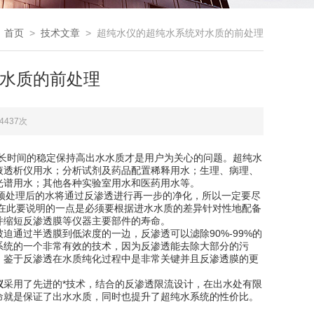
：
首页
>
技术文章
> 超纯水仪的超纯水系统对水质的前处理
水质的前处理
4437次
量长时间的稳定保持高出水水质才是用户为关心的问题。超纯水
液透析仪用水；分析试剂及药品配置稀释用水；生理、病理、
光谱用水；其他各种实验室用水和医药用水等。
于预处理后的水将通过反渗透进行再一步的净化，所以一定要尽
在此要说明的一点是必须要根据进水水质的差异针对性地配备
并缩短反渗透膜等仪器主要部件的寿命。
过半透膜到低浓度的一边，反渗透可以滤除90%-99%的
系统的一个非常有效的技术，因为反渗透能去除大部分的污
。鉴于反渗透在水质纯化过程中是非常关键并且反渗透膜的更
仪
采用了先进的*技术，结合的反渗透限流设计，在出水处有限
命就是保证了出水水质，同时也提升了超纯水系统的性价比。