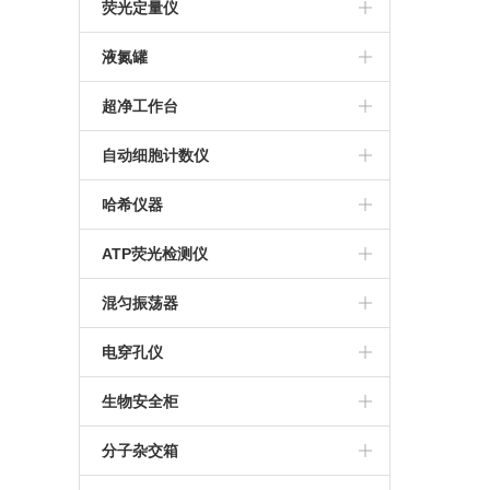
赛多利斯
人工气候箱
澳浦显微镜
核酸提取仪
M-100生物传感器分析仪
荧光定量仪
Eppendorf 离心机
生化培养箱
倒置显微镜
S-10生物传感器分析仪
Qubit4.0
液氮罐
贝克曼CytoFLEX流式细胞仪
推荐显微镜
M-2000生物过程生化分析仪
Qubit Flex荧光计
东亚液氮罐
超净工作台
美国Labnet微孔板离心机
Nova 多参数生化分析仪
MVE液氮罐
哈东联
自动细胞计数仪
Thermo Pico17离心机
M-900生物过程生化分析仪
IC1000细胞计数板
哈希仪器
赛特湘仪离心机
谷氨酸分析仪
Countess 3自动细胞计数仪
DR900便携式多参数比色计
ATP荧光检测仪
Thermo离心机
M-100乳酸分析仪
Countstar Rigel S5
DR1010 COD测定仪
美国Hyginea
混匀振荡器
S1010手掌离心机
M-100葡萄糖分析仪
Thermo Fish
TYMR-IIIA
电穿孔仪
Countstar自动细胞计数仪
艾本德恒温混匀仪
Bio-Rad
生物安全柜
Eppendorf
哈东联
分子杂交箱