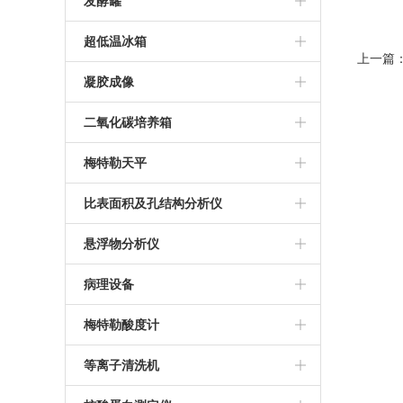
BD 流式细胞仪
发酵罐
南京易普易达超纯水仪
科誉兴业光度计
荧光定量PCR仪
BD C6流式细胞仪
气升式发酵罐
超低温冰箱
上一篇
推荐微量分光光度计
PCR操作台
多联不锈钢发酵罐
thermo905超低温冰箱
凝胶成像
NanoDrop3000光度计
罗氏PCR仪
台式发酵罐
三洋超低温冰箱
GI-II凝胶成像系统
二氧化碳培养箱
超微量分光光度计
ABI 9700 PCR仪
美菱低温冰箱
北京通宝达成凝胶成像
上海力康二氧化碳培养箱
梅特勒天平
ABI2720 PCR仪
海尔超低温冰箱
美国Thermo二氧化碳培养箱
梅特勒天平
比表面积及孔结构分析仪
伯乐T100 PCR仪
美国SIM二氧化碳培养箱
比奥德SSA-4000系列比表面积及孔
悬浮物分析仪
安捷伦AriaMX定量PCR仪
结构分析仪
德国默克悬浮物分析仪
病理设备
BIO-RAD PCR仪
美国密勒悬浮物分析仪
冷冻组织包埋机
梅特勒酸度计
推荐PCR仪
全自动组织脱水机
梅特勒PH计
等离子清洗机
德国耶拿PCR仪