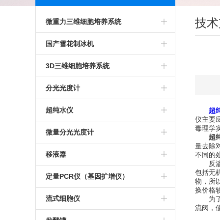
技术
微重力三维细胞培养系统
二轴回转培养系统
国产雪花制冰机
Bio SpaceX-3D微重力植物培养系统
科誉雪花制冰机
3D三维细胞培养系统
Bio SpaceX-4DI三维旋转细胞培养
格兰特雪花制冰机
Gravite微重力模拟系统
分光光度计
系统
BioSpace-3D微重力培养仪
IMS系列雪花制冰机
3D细胞培养系统
超微量紫外分光光度计
超纯水仪
超
仪主要
毒理学
TDCCS-3D微重力三维细胞培养系
赛默飞超微量分光光度计
密理博超纯水仪
微量分光光度计
超
量去除
统
超重力三维旋转细胞培养仪
Millipore 超纯水仪
NanoDrop One 超微量分光光度计
移液器
不同的
反渗透
包括无
微重力三维旋转细胞培养仪
美国Millipor超纯水仪
紫外分光光度计
ErgoOne移液器
定量PCR仪（基因扩增仪）
物，所
换价格
推荐超纯水仪
百泰克
移液器灭菌器
ThermoFisher PCR仪
流式细胞仪
为了尽
流阀，
上海淼康纯水仪
德国IMPLEN光度计
Eppendorf德国移液器
CFX Opus 96