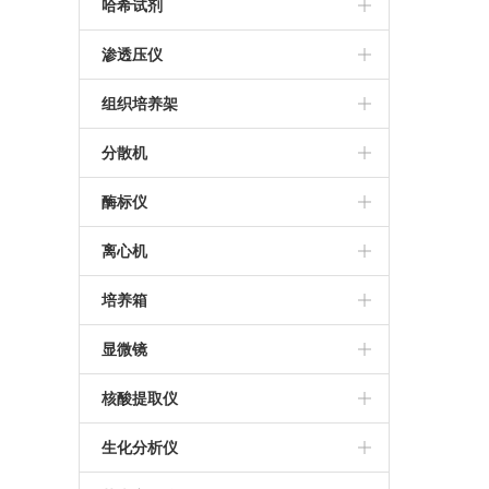
THZ-C恒温振荡器
美国帝强水分测定仪
哈希试剂
日本KETT水分测定仪
哈希试剂
渗透压仪
进口渗透压仪
组织培养架
组织培养架
分散机
推荐分散机
酶标仪
德国IKA分散机
Thermo MultiskanFC酶标仪
离心机
BioTek SynergyLX
Sigma离心机
培养箱
Bio-Rad iMark酶标仪
艾本德5430R离心机
三气培养箱
显微镜
美国MD M4多功能酶标仪
艾本德5810R高速冷冻离心机
霉菌培养箱
莱卡显微镜
核酸提取仪
帝肯M200 Pro多功能酶标仪
冷冻离心机
三温区光照培养箱
尼康显微镜
百泰克核酸提取仪
生化分析仪