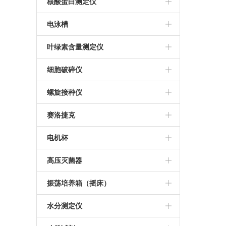
金华科迪
推荐等离子清洗机
核酸蛋白测定仪
美国ABI PCR仪
莱卡切片机
等离子清洗机
Bio-Rad核酸蛋白测定仪
电泳槽
杭州博日PCR仪
德国徕卡石蜡包埋机
伯乐电泳槽
叶绿素含量测定仪
Thermo 7500定量PCR仪
日本KONTCA流式细胞仪
细胞破碎仪
宁波新芝超声波细胞破碎仪
螺旋接种仪
法国Interscience
赛洛捷克
西班牙IUL螺旋接种仪
离心机
电机杯
推荐螺旋接种仪
伯乐电机杯
高压灭菌器
推荐高压灭菌器
振荡培养箱（摇床）
美国致微高压灭菌器
WIGGENS
水分测定仪