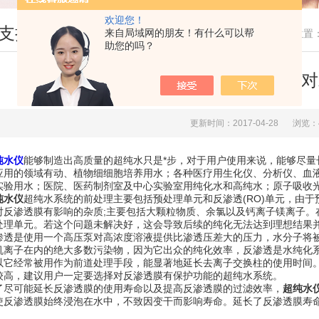
欢迎您！
支持
来自局域网的朋友！有什么可以帮
您现在的位置
助您的吗？
超纯水仪的超纯水系统对
更新时间：2017-04-28
浏览：
纯水仪
能够制造出高质量的超纯水只是*步，对于用户使用来说，能够尽
应用的领域有动、植物细细胞培养用水；各种医疗用生化仪、分析仪、血
实验用水；医院、医药制剂室及中心实验室用纯化水和高纯水；原子吸收
纯水仪
超纯水系统的前处理主要包括预处理单元和反渗透(RO)单元，由
对反渗透膜有影响的杂质;主要包括大颗粒物质、余氯以及钙离子镁离子。
处理单元。若这个问题未解决好，这会导致后续的纯化无法达到理想结果
是使用一个高压泵对高浓度溶液提供比渗透压差大的压力，水分子将被迫通
机离子在内的绝大多数污染物，因为它出众的纯化效率，反渗透是水纯化
以它经常被用作为前道处理手段，能显著地延长去离子交换柱的使用时间
较高，建议用户一定要选择对反渗透膜有保护功能的超纯水系统。
可能延长反渗透膜的使用寿命以及提高反渗透膜的过滤效率，
超纯水
使反渗透膜始终浸泡在水中，不致因变干而影响寿命。延长了反渗透膜寿