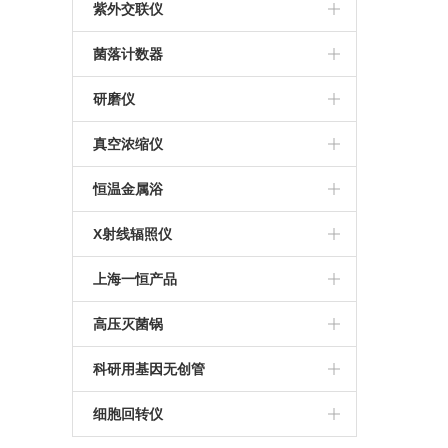
ESCO
美国UVP
紫外交联仪
美国UVP
菌落计数器
法国interscience
研磨仪
JXFSTPRP-CLN冷冻研磨仪
真空浓缩仪
Concentrator plus
恒温金属浴
MK200-4恒温金属浴
X射线辐照仪
RS1800Q X射线细胞辐照仪
上海一恒产品
RS2000plus X射线辐照仪
恒温恒湿箱
高压灭菌锅
RS2000pro 生物学X射线辐照仪
恒温振荡器
申安高压灭菌锅
科研用基因无创管
电热恒温培养箱
Streck基因无创管
细胞回转仪