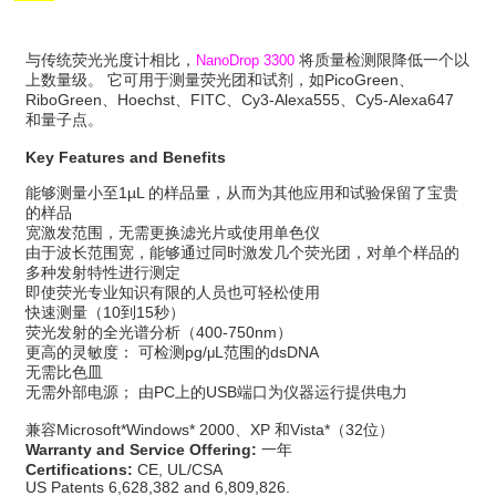
与传统荧光光度计相比，
将质量检测限降低一个以
NanoDrop 3300
上数量级。 它可用于测量荧光团和试剂，如PicoGreen、
RiboGreen、Hoechst、FITC、Cy3-Alexa555、Cy5-Alexa647
和量子点。
Key Features and Benefits
能够测量小至1µL 的样品量，从而为其他应用和试验保留了宝贵
的样品
宽激发范围，无需更换滤光片或使用单色仪
由于波长范围宽，能够通过同时激发几个荧光团，对单个样品的
多种发射特性进行测定
即使荧光专业知识有限的人员也可轻松使用
快速测量（10到15秒）
荧光发射的全光谱分析（400-750nm）
更高的灵敏度： 可检测pg/
L范围的dsDNA
μ
无需比色皿
无需外部电源； 由PC上的USB端口为仪器运行提供电力
兼容Microsoft*Windows* 2000、XP 和Vista*（32位）
Warranty and Service Offering:
一年
Certifications:
CE, UL/CSA
US Patents 6,628,382 and 6,809,826.