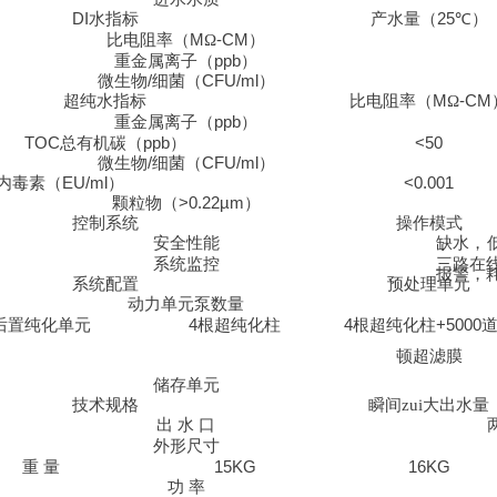
DI
水指标
产水量
（25
℃
）
比电阻率（
M
Ω
-CM
）
重金属离子
（ppb
）
微生物
/
细菌
（CFU/ml）
超纯水指标
比电阻率（
M
Ω
-CM
重金属离子
（ppb
）
TOC
总有机碳（
ppb）
<50
微生物
/
细菌
（CFU/ml）
内毒素
（EU/ml）
<0.001
颗粒物（
>0.22µm）
控制系统
操作模式
安全性能
缺水，
系统监控
三路在
报警，
系统配置
预处理单元
动力单元泵数量
后置纯化单元
4
根超纯化柱
4
根超纯化柱
+5000
顿超滤膜
储存单元
技术规格
瞬间zui大出水量
出
水
口
外形尺寸
重
量
15KG
16KG
功
率