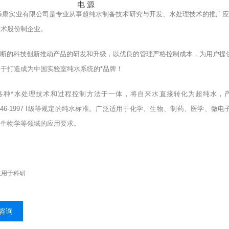
电
源
淼康实业有限公司是专业从事超纯水制备技术研究与开发、水处理技术的推广
技术股份制企业。
断的科技创新推动产品的研发和升级，以优良的管理严格控制成本，为用户提
于打造成为中国实验室纯水系统的*品牌！
种*水处理技术和过程控制方法于一体，将自来水直接转化为超纯水，产水水质*符合
11446-1997 I级等规定的纯水标准。广泛适用于化学、生物、制药、医学
子生物学等领域的应用要求。
仅用于科研
咨询