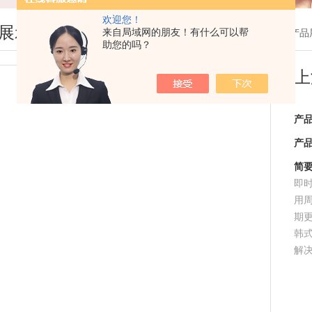
欢迎您！
展示
来自局域网的朋友！有什么可以帮
您现在的位置：
首页
>
产品
助您的吗？
上
产
产
简
即
用
期
韩
解
透