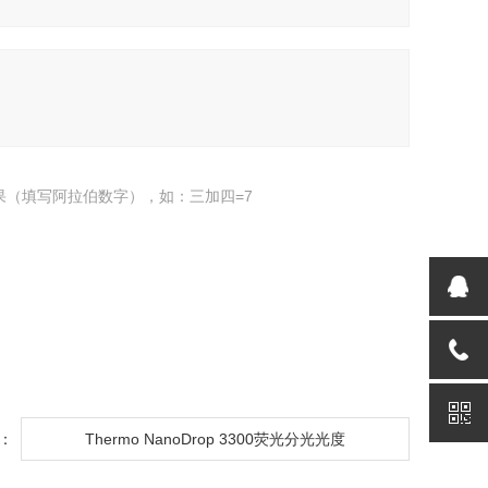
果（填写阿拉伯数字），如：三加四=7
：
Thermo NanoDrop 3300荧光分光光度
计/NanoDrop 3300 /ND3300价格 北京