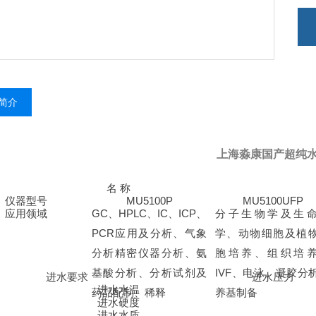
简介
上海淼康国产超纯
名
称
仪器型号
MU5100P
MU5100UFP
应用领域
GC
、
HPLC
、
IC
、
ICP
、
分子生物学及生
PCR
应用及分析、气象
学、动物细胞及植
分析精密仪器分析、氨
胞培养、组织培
基酸分析、分析试剂及
IVF
、电泳、凝胶分
进水要求
进水压力
进水水温
药品配制、稀释
养基制备
进水硬度
进水水质