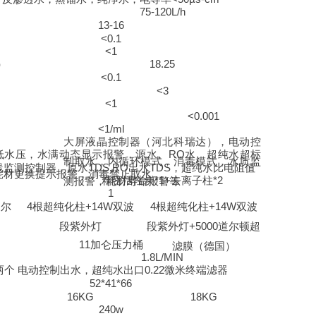
75-120L/h
13-16
<0.1
<1
）
18.25
<0.1
<3
<1
<0.001
<1/ml
大屏液晶控制器（河北科瑞达），电动控
低水压，水满动态显示报警，源水、
RO
水、超纯水超标
制取水，内循环模式，消毒模式，水质监
线监测控制器，原水
TDS,RO
出水
TDS
，超纯水比电阻值
耗材更换提示报警，消毒禁止取水
精密活性炭
*1+
去离子柱
*2
测报警，耗材寿命报警等
1
道尔
4
根超纯化柱
+14W
双波
4
根超纯化柱
+14W
双波
段紫外灯
段紫外灯
+5000
道尔顿超
11
加仑压力桶
滤膜（德国）
1.8L/MIN
两个
电动控制出水，超纯水出口
0.22
微米终端滤器
52*41*66
16KG
18KG
240w