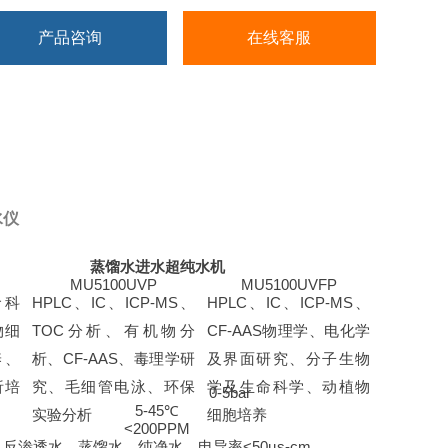
产品咨询
在线客服
水仪
蒸馏水进水超纯水机
MU5100UVP
MU5100UVFP
命科
HPLC
、
IC
、
ICP-MS
、
HPLC
、
IC
、
ICP-MS
、
物细
TOC
分析、有机物分
CF-AAS
物理学、电化学
养、
析、
CF-AAS
、毒理学研
及界面研究、分子生物
析培
究、毛细管电泳、环保
学及生命科学、动植物
0-5bar
5-45
℃
实验分析
细胞培养
<200PPM
反渗透水，蒸馏水，纯净水，电导率
<50µs-cm