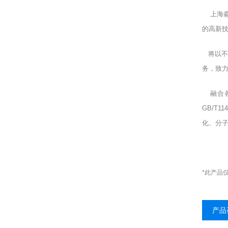
上海
的高新
将以不
务，致力
融合各
GB/T
化、分
*此产品
产品