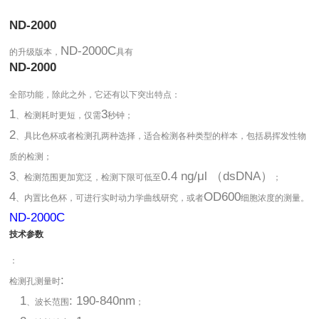
ND-2000
ND-2000C
的升级版本，
具有
ND-2000
全部功能，除此之外，它还有以下突出特点：
1
3
、检测耗时更短，仅需
秒钟；
2
、具比色杯或者检测孔两种选择，适合检测各种类型的样本，包括易挥发性物
质的检测；
3
0.4 ng/μl （dsDNA）
、检测范围更加宽泛，检测下限可低至
；
4
OD600
、内置比色杯，可进行实时动力学曲线研究，或者
细胞浓度的测量。
ND-2000C
技术参数
：
:
检测孔测量时
1
: 190-840nm
、波长范围
；