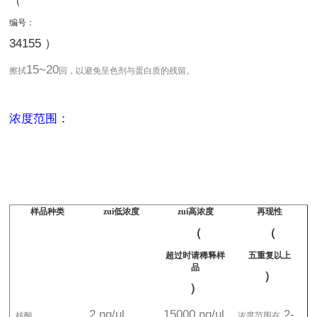
（
编号：
34155 ）
15~20
擦拭
回，以避免呈色剂与蛋白质的残留。
浓度范围：
样品种类
zui低浓度
zui高浓度
再现性
（
（
超过时请稀释样
五重复以上
品
）
）
2 ng/ul
15000 ng/ul
2-
核酸
浓度范围在