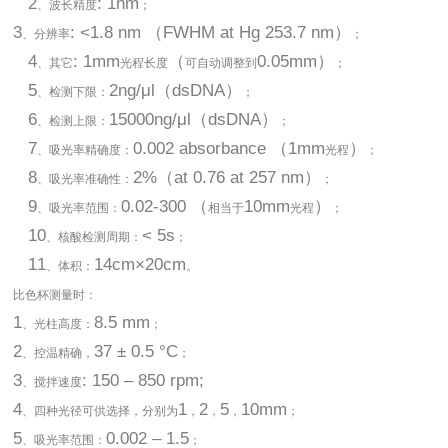
2
: 1nm
、波长精度
；
3
: <1.8 nm （FWHM at Hg 253.7 nm）
、分辨率
；
4
: 1mm
（
0.05mm）
、其它
光程长度
可自动调整到
；
5
2ng/μl（dsDNA）
、检测下限：
；
6
15000ng/μl（dsDNA）
、检测上限：
；
7
0.002 absorbance （1mm
）
、吸光率精确度：
光程
；
8
2%（at 0.76 at 257 nm）
、吸光率准确性：
；
9
0.02-300 （
10mm
）
、吸光率范围：
相当于
光程
；
10
< 5s
、核酸检测周期：
；
11
14cm×20cm
、体积：
。
比色杯测量时：
1
8.5 mm
、光柱高度：
；
2
37 ± 0.5 °C
、控温精确，
；
3
: 150 – 850 rpm;
、搅拌速度
4
1
2
5
10mm
、四种光径可供选择，分别为
，
，
，
；
5
0.002 – 1.5
、吸光率范围：
；