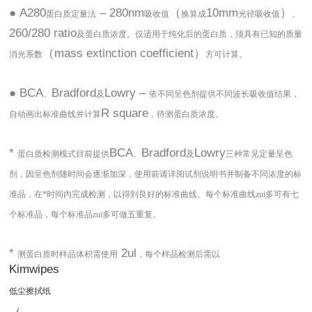
● A280
– 280nm
（
10mm
）
蛋白质定量法
吸收值
换算成
光径吸收值
、
260/280 ratio
及蛋白质浓度。仅适用于纯化后的蛋白质，须具有已知的质量
（mass extinction coefficient）
消光系数
方可计算。
● BCA
Bradford
Lowry –
、
及
依不同呈色剂提供不同波长吸收值结果，
R square
自动画出标准曲线并计算
，待测蛋白质浓度。
*
BCA
Bradford
Lowry
蛋白质检测模式目前提供
、
及
三种常见定量呈色
剂，因呈色剂随时间会逐渐加深，使用前请详阅试剂说明书并制备不同浓度的标
准品，在*时间内完成检测，以得到良好的标准曲线。每个标准曲线zui多可有七
个标准品，每个标准品zui多可做五重复。
*
2ul
测蛋白质时样品体积需使用
，每个样品检测后需以
Kimwipes
低尘擦拭纸