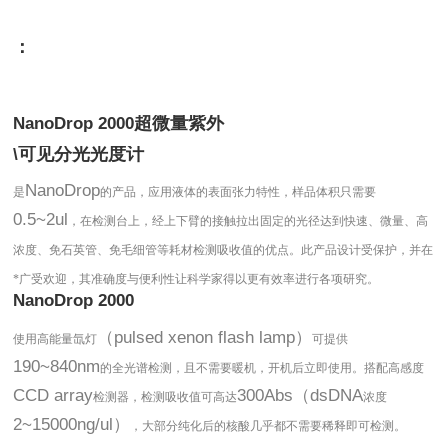
：
超微量紫外
NanoDrop 2000
可见分光光度计
\
NanoDrop
是
的产品，应用液体的表面张力特性，样品体积只需要
0.5~2ul
，在检测台上，经上下臂的接触拉出固定的光径达到快速、微量、高
浓度、免石英管、免毛细管等耗材检测吸收值的优点。此产品设计受保护，并在
*广受欢迎，其准确度与便利性让科学家得以更有效率进行各项研究。
NanoDrop 2000
（pulsed xenon flash lamp）
使用高能量氙灯
可提供
190~840nm
的全光谱检测，且不需要暖机，开机后立即使用。搭配高感度
CCD array
300Abs（dsDNA
检测器，检测吸收值可高达
浓度
2~15000ng/ul）
，大部分纯化后的核酸几乎都不需要稀释即可检测。