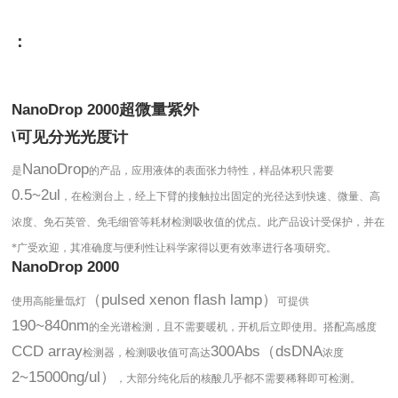
：
超微量紫外
NanoDrop 2000
可见分光光度计
\
NanoDrop
是
的产品，应用液体的表面张力特性，样品体积只需要
0.5~2ul
，在检测台上，经上下臂的接触拉出固定的光径达到快速、微量、高
浓度、免石英管、免毛细管等耗材检测吸收值的优点。此产品设计受保护，并在
*广受欢迎，其准确度与便利性让科学家得以更有效率进行各项研究。
NanoDrop 2000
（pulsed xenon flash lamp）
使用高能量氙灯
可提供
190~840nm
的全光谱检测，且不需要暖机，开机后立即使用。搭配高感度
CCD array
300Abs（dsDNA
检测器，检测吸收值可高达
浓度
2~15000ng/ul）
，大部分纯化后的核酸几乎都不需要稀释即可检测。