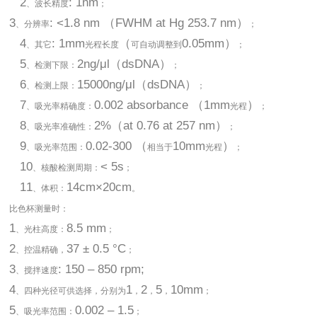
2
: 1nm
、波长精度
；
3
: <1.8 nm （FWHM at Hg 253.7 nm）
、分辨率
；
4
: 1mm
（
0.05mm）
、其它
光程长度
可自动调整到
；
5
2ng/μl（dsDNA）
、检测下限：
；
6
15000ng/μl（dsDNA）
、检测上限：
；
7
0.002 absorbance （1mm
）
、吸光率精确度：
光程
；
8
2%（at 0.76 at 257 nm）
、吸光率准确性：
；
9
0.02-300 （
10mm
）
、吸光率范围：
相当于
光程
；
10
< 5s
、核酸检测周期：
；
11
14cm×20cm
、体积：
。
比色杯测量时：
1
8.5 mm
、光柱高度：
；
2
37 ± 0.5 °C
、控温精确，
；
3
: 150 – 850 rpm;
、搅拌速度
4
1
2
5
10mm
、四种光径可供选择，分别为
，
，
，
；
5
0.002 – 1.5
、吸光率范围：
；