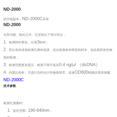
ND-2000
ND-2000C
的升级版本，
具有
ND-2000
全部功能，除此之外，它还有以下突出特点：
1
3
、检测耗时更短，仅需
秒钟；
2
、具比色杯或者检测孔两种选择，适合检测各种类型的样本，包括易挥发性物
质的检测；
3
0.4 ng/μl （dsDNA）
、检测范围更加宽泛，检测下限可低至
；
4
OD600
、内置比色杯，可进行实时动力学曲线研究，或者
细胞浓度的测量。
ND-2000C
技术参数
：
:
检测孔测量时
1
: 190-840nm
、波长范围
；