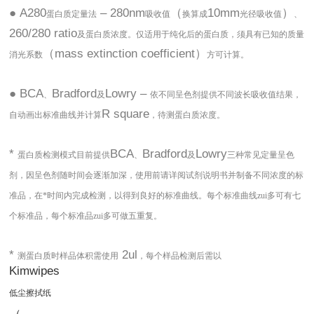
● A280
– 280nm
（
10mm
）
蛋白质定量法
吸收值
换算成
光径吸收值
、
260/280 ratio
及蛋白质浓度。仅适用于纯化后的蛋白质，须具有已知的质量
（mass extinction coefficient）
消光系数
方可计算。
● BCA
Bradford
Lowry –
、
及
依不同呈色剂提供不同波长吸收值结果，
R square
自动画出标准曲线并计算
，待测蛋白质浓度。
*
BCA
Bradford
Lowry
蛋白质检测模式目前提供
、
及
三种常见定量呈色
剂，因呈色剂随时间会逐渐加深，使用前请详阅试剂说明书并制备不同浓度的标
准品，在*时间内完成检测，以得到良好的标准曲线。每个标准曲线zui多可有七
个标准品，每个标准品zui多可做五重复。
*
2ul
测蛋白质时样品体积需使用
，每个样品检测后需以
Kimwipes
低尘擦拭纸