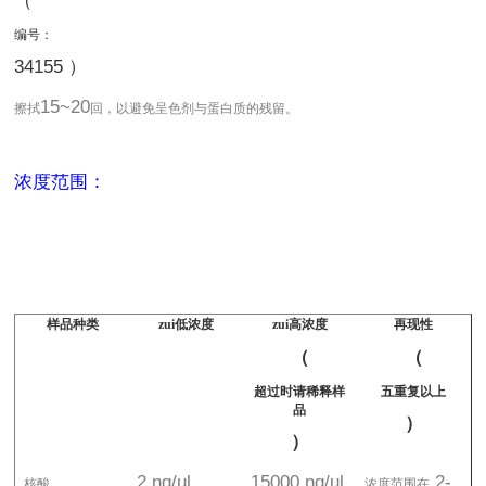
（
编号：
34155 ）
15~20
擦拭
回，以避免呈色剂与蛋白质的残留。
浓度范围：
样品种类
zui低浓度
zui高浓度
再现性
（
（
超过时请稀释样
五重复以上
品
）
）
2 ng/ul
15000 ng/ul
2-
核酸
浓度范围在