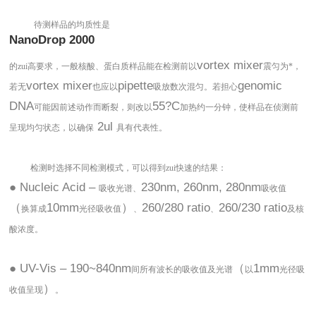
待测样品的均质性是
NanoDrop 2000
vortex mixer
的zui高要求，一般核酸、蛋白质样品能在检测前以
震匀为*，
vortex mixer
pipette
genomic
若无
也应以
吸放数次混匀。若担心
DNA
55?C
可能因前述动作而断裂，则改以
加热约一分钟，使样品在侦测前
2ul
呈现均匀状态，以确保
具有代表性。
检测时选择不同检测模式，可以得到zui快速的结果：
● Nucleic Acid –
230nm, 260nm, 280nm
吸收光谱、
吸收值
（
10mm
）
260/280 ratio
260/230 ratio
换算成
光径吸收值
、
、
及核
酸浓度。
● UV-Vis – 190~840nm
（
1mm
间所有波长的吸收值及光谱
以
光径吸
）
收值呈现
。