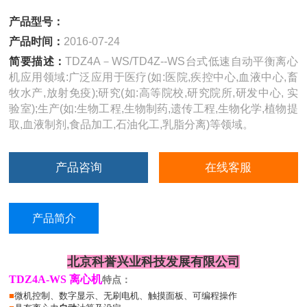
产品型号：
产品时间：
2016-07-24
简要描述：
TDZ4A－WS/TD4Z--WS台式低速自动平衡离心
机应用领域:广泛应用于医疗(如:医院,疾控中心,血液中心,畜
牧水产,放射免疫);研究(如:高等院校,研究院所,研发中心, 实
验室);生产(如:生物工程,生物制药,遗传工程,生物化学,植物提
取,血液制剂,食品加工,石油化工,乳脂分离)等领域。
产品咨询
在线客服
产品简介
北京科誉兴业科技发展有限公司
TDZ
4
A-WS 离心机
特点：
■
微机控制、数字显示、无刷电机、触摸面板、可编程操作