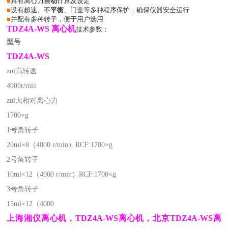
■
具有离心力
自动
计算及设定
■
设有超速、不
平衡
、门盖等多种程序保护，确保仪器安全运行
■
并配有多种转子，便于用户选用
TDZ
4
A-WS 离心机
技术参数：
型号
TDZ
4
A-WS
zui高转速
4000r/min
zui大相对离心力
1700×g
1号角转子
20ml×8（4000 r/min）RCF:1700×g
2号角转子
10ml×12（4000 r/min）RCF:1700×g
3号角转子
15ml×12（4000
上海湘仪离心机，TDZ4A-WS离心机，北京TDZ4A-WS离