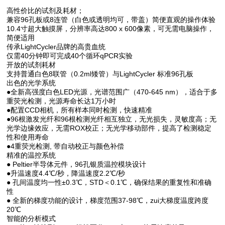
高性价比的试剂及耗材；
兼容96孔板或8连管（白色或透明均可，带盖）简便直观的操作体验
10.4寸超大触摸屏，分辨率高达800 x 600像素，可无需电脑操作，
简便适用
传承LightCycler品牌的高贵血统
仅需40分钟即可完成40个循环qPCR实验
开放的试剂耗材
支持普通白色8联管（0.2ml矮管）与LightCycler 标准96孔板
出色的光学系统
●全新高强度白色LED光源，光谱范围广（470-645 nm），适合于多
重荧光检测，光源寿命长达1万小时
●配置CCD相机，所有样本同时检测，快速精准
●96根激发光纤和96根检测光纤相互独立，无光损失，灵敏度高；无
光学边缘效应，无需ROX校正；无光学移动部件，提高了检测稳定
性和使用寿命
●4重荧光检测, 带自动校正与颜色补偿
精准的温控系统
● Peltier半导体元件，96孔银质温控模块设计
●升温速度4.4℃/秒，降温速度2.2℃/秒
● 孔间温度均一性±0.3℃，STD＜0.1℃，确保结果的重复性和准确
性
● 全新的梯度功能的设计，梯度范围37-98℃，zui大梯度温度跨度
20℃
智能的分析模式