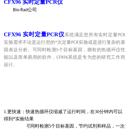
CFX96
实时定量
PCR
仪
公司
Bio-Rad
CFX96
实时定量
PCR
仪
系统满足您所有实时定量
PCR
实验需求不论是运行您的*次定量
实验或是进行复杂的基
PCR
因表达分析。可同时检测
个目标基因，拥有的热循环仪性
5
能以及简单易用的软件，
系统是专为您的研究工作而
CFX96
设计。
1.
更快速：快速热循环仪缩减了运行时间，在
30
分钟内可以
得到*实验结果
2.
更简便：可同时检测
5
个目标基因，节约试剂和样品，一次