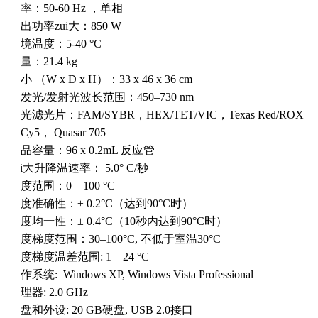
频率：
50-60 Hz
，单相
输出功率zui大：
850 W
环境温度：
5-40 °C
重量：
21.4 kg
大小
（W x D x H）
：
33 x 46 x 36 cm
激发光
/
发射光波长范围：
450–730 nm
荧光滤光片：
FAM/SYBR
，
HEX/TET/VIC
，
Texas Red/ROX
，
Cy5
，
Quasar 705
样品容量：
96 x 0.2mL
反应管
zui大升降温速率：
5.0
°
C/
秒
温度范围：
0 – 100 °C
温度准确性：±
0.2
°
C
（达到
90
°
C
时）
温度均一性：±
0.4
°
C
（
10
秒内达到
90
°
C
时）
温度梯度范围：
30
–
100
°
C,
不低于室温
30
°
C
温度梯度温差范围
: 1 – 24 °C
操作系统
:
Windows XP, Windows Vista Professional
处理器
: 2.0 GHz
硬盘和外设
: 20 GB
硬盘
, USB 2.0
接口