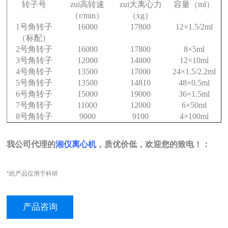
转子号
zui高转速
zui大离心力
容量
（ml）
（r/min）
（xg）
1
号角转子
16000
17800
12×1.5/2ml
（
标配
）
2
号角转子
16000
17800
8×5ml
3
号角转子
12000
14800
12×10ml
4
号角转子
13500
17000
24×1.5/2.2ml
5
号角转子
13500
14810
48×0.5ml
6
号角转子
15000
19000
36×1.5ml
7
号角转子
11000
12000
6×50ml
8
号角转子
9000
9100
4×100ml
我公司代理的
湘仪离心机
，质优价低，欢迎您的致电！：
*此产品仅用于科研
产品咨询