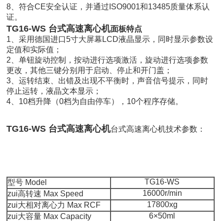
8、符合CE安全认证，并通过ISO9001和13485质量体系认
证。
TG16-WS 台式高速离心机
面板特点
1、采用德国进口5寸大屏幕LCD液晶显示，同时显示参数设
定值和实际值；
2、单钮旋动控制，按动进行选项激活，旋动进行选项参数
更改，其他三键分别用于启动、停止和开门盖；
3、运转结束、出错及出现不平衡时，声音信号提示，同时
停止运转，液晶文本显示；
4、10档升降（0档为自由停车），10个程序存储。
TG16-WS 台式高速离心机
台式高速离心机技术参数：
TG16-WS
型号 Model
16000r/min
zui高转速 Max Speed
17800xg
zui大相对离心力 Max RCF
6×50ml
zui大容量 Max Capacity