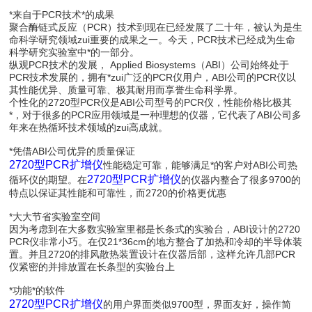
*来自于PCR技术*的成果
聚合酶链式反应（PCR）技术到现在已经发展了二十年，被认为是生
命科学研究领域zui重要的成果之一。今天，PCR技术已经成为生命
科学研究实验室中*的一部分。
纵观PCR技术的发展， Applied Biosystems（ABI）公司始终处于
PCR技术发展的，拥有*zui广泛的PCR仪用户，ABI公司的PCR仪以
其性能优异、质量可靠、极其耐用而享誉生命科学界。
个性化的2720型PCR仪是ABI公司型号的PCR仪，性能价格比极其
*，对于很多的PCR应用领域是一种理想的仪器，它代表了ABI公司多
年来在热循环技术领域的zui高成就。
*凭借ABI公司优异的质量保证
2720型PCR扩增仪
性能稳定可靠，能够满足*的客户对ABI公司热
2720型PCR扩增仪
循环仪的期望。在
的仪器内整合了很多9700的
特点以保证其性能和可靠性，而2720的价格更优惠
*大大节省实验室空间
因为考虑到在大多数实验室里都是长条式的实验台，ABI设计的2720
PCR仪非常小巧。在仅21*36cm的地方整合了加热和冷却的半导体装
置。并且2720的排风散热装置设计在仪器后部，这样允许几部PCR
仪紧密的并排放置在长条型的实验台上
*功能*的软件
2720型PCR扩增仪
的用户界面类似9700型，界面友好，操作简