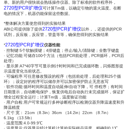
单。新的用户很快就会熟练操作仪器。除了标准的软件程序外，
2720型PCR扩增仪
可计算Tm值，以确定引物的退火温度。在断
电的情况下，机器仍能保留这些数据。
*整体解决方案使您得到的实验结果
2720型PCR扩增仪
ABI公司提供除了提供
以外，，还提供的PCR
试剂，反应板，反应管，管盖等等，确保您得到的实验结果
2720型PCR扩增仪
*
仪器性能
· 控制键:5个软触摸键；4排键盘；停止/输入/清除键；全数字键盘
· 记忆功能:可储存100个方法（包括PCR前处理，PCR循环，PCR后
处理）
· 显示屏:A7*40字节可显示倒计时时间和已完成循环数，闪烁图形提
示温度变化当前状态。
· 可编程序:可任意修改预设的程序（包括前处理，后处理和25个循
环）；设定好的程序可以储存并可以加密保护防止无意改写
· 软件功能:循环时间和温度自动延伸/自动下降，可 停程序；有时间
日期显示，自动断电保护，恢复供电后自动执行未完成循环，保证扩
增全过程安全运行；计算Tm值，温度验证功能
· 用户自检:用户可常规运行多种诊断程序以检测仪器升降温速度和升
降温精度
· 尺寸:宽： 21cm（8.3in）36cm （14.2in）22cm （8.7in）
6.1kg （13.5lb）
· 温度范围:4.0-99.9℃
· 温度显示:仪器显示经计算机计算的实际样品温度，精确到0.1℃