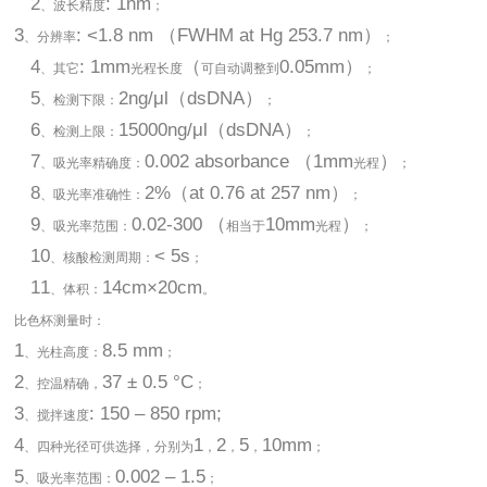
2
: 1nm
、波长精度
；
3
: <1.8 nm （FWHM at Hg 253.7 nm）
、分辨率
；
4
: 1mm
（
0.05mm）
、其它
光程长度
可自动调整到
；
5
2ng/μl（dsDNA）
、检测下限：
；
6
15000ng/μl（dsDNA）
、检测上限：
；
7
0.002 absorbance （1mm
）
、吸光率精确度：
光程
；
8
2%（at 0.76 at 257 nm）
、吸光率准确性：
；
9
0.02-300 （
10mm
）
、吸光率范围：
相当于
光程
；
10
< 5s
、核酸检测周期：
；
11
14cm×20cm
、体积：
。
比色杯测量时：
1
8.5 mm
、光柱高度：
；
2
37 ± 0.5 °C
、控温精确，
；
3
: 150 – 850 rpm;
、搅拌速度
4
1
2
5
10mm
、四种光径可供选择，分别为
，
，
，
；
5
0.002 – 1.5
、吸光率范围：
；