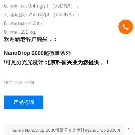
6
0.4 ng/μl （dsDNA）
、检测下限：
；
7
750 ng/μl （dsDNA）
、检测上限：
；
8
< 3 s
、检测时间：
；
9
2.1 kg.
、重量：
欢迎新老客户购买，：
NanoDrop 2000
超微量紫外
\
可见分光光度计
北京科誉兴业为您提供，！
*此产品仅用于科研
产品咨询