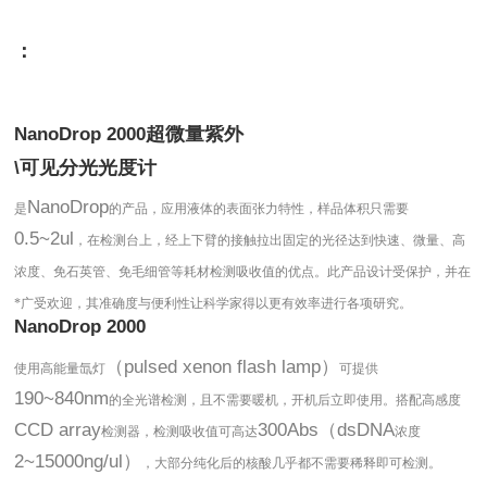
：
超微量紫外
NanoDrop 2000
可见分光光度计
\
NanoDrop
是
的产品，应用液体的表面张力特性，样品体积只需要
0.5~2ul
，在检测台上，经上下臂的接触拉出固定的光径达到快速、微量、高
浓度、免石英管、免毛细管等耗材检测吸收值的优点。此产品设计受保护，并在
*广受欢迎，其准确度与便利性让科学家得以更有效率进行各项研究。
NanoDrop 2000
（pulsed xenon flash lamp）
使用高能量氙灯
可提供
190~840nm
的全光谱检测，且不需要暖机，开机后立即使用。搭配高感度
CCD array
300Abs（dsDNA
检测器，检测吸收值可高达
浓度
2~15000ng/ul）
，大部分纯化后的核酸几乎都不需要稀释即可检测。