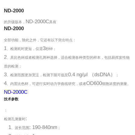
ND-2000
ND-2000C
的升级版本，
具有
ND-2000
全部功能，除此之外，它还有以下突出特点：
1
3
、检测耗时更短，仅需
秒钟；
2
、具比色杯或者检测孔两种选择，适合检测各种类型的样本，包括易挥发性物
质的检测；
3
0.4 ng/μl （dsDNA）
、检测范围更加宽泛，检测下限可低至
；
4
OD600
、内置比色杯，可进行实时动力学曲线研究，或者
细胞浓度的测量。
ND-2000C
技术参数
：
:
检测孔测量时
1
: 190-840nm
、波长范围
；