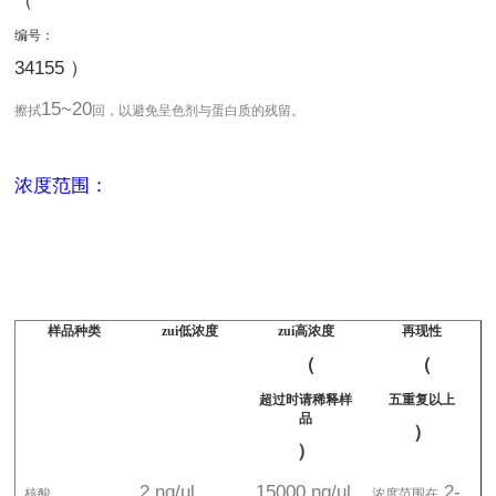
（
编号：
34155 ）
15~20
擦拭
回，以避免呈色剂与蛋白质的残留。
浓度范围：
样品种类
zui低浓度
zui高浓度
再现性
（
（
超过时请稀释样
五重复以上
品
）
）
2 ng/ul
15000 ng/ul
2-
核酸
浓度范围在