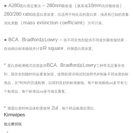
● A280
– 280nm
（
10mm
）
蛋白质定量法
吸收值
换算成
光径吸收值
、
260/280 ratio
及蛋白质浓度。仅适用于纯化后的蛋白质，须具有已知的质量
（mass extinction coefficient）
消光系数
方可计算。
● BCA
Bradford
Lowry –
、
及
依不同呈色剂提供不同波长吸收值结果，
R square
自动画出标准曲线并计算
，待测蛋白质浓度。
*
BCA
Bradford
Lowry
蛋白质检测模式目前提供
、
及
三种常见定量呈色
剂，因呈色剂随时间会逐渐加深，使用前请详阅试剂说明书并制备不同浓度的标
准品，在*时间内完成检测，以得到良好的标准曲线。每个标准曲线zui多可有七
个标准品，每个标准品zui多可做五重复。
*
2ul
测蛋白质时样品体积需使用
，每个样品检测后需以
Kimwipes
低尘擦拭纸