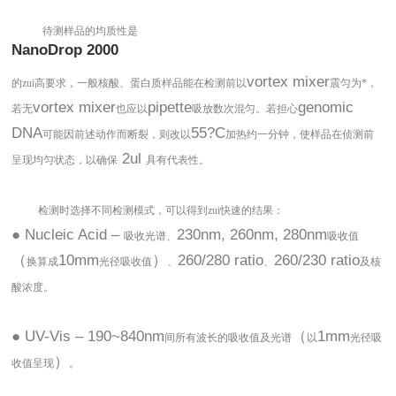
待测样品的均质性是
NanoDrop 2000
vortex mixer
的zui高要求，一般核酸、蛋白质样品能在检测前以
震匀为*，
vortex mixer
pipette
genomic
若无
也应以
吸放数次混匀。若担心
DNA
55?C
可能因前述动作而断裂，则改以
加热约一分钟，使样品在侦测前
2ul
呈现均匀状态，以确保
具有代表性。
检测时选择不同检测模式，可以得到zui快速的结果：
● Nucleic Acid –
230nm, 260nm, 280nm
吸收光谱、
吸收值
（
10mm
）
260/280 ratio
260/230 ratio
换算成
光径吸收值
、
、
及核
酸浓度。
● UV-Vis – 190~840nm
（
1mm
间所有波长的吸收值及光谱
以
光径吸
）
收值呈现
。