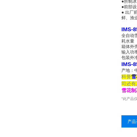
●所制
●前部
● 出
鲜、渔
IMS
全自动雪
耗水量（
箱体外
输入功率
包装外净
IMS
产地：
科誉
雪
司还有
雪花制
*此产品
产品