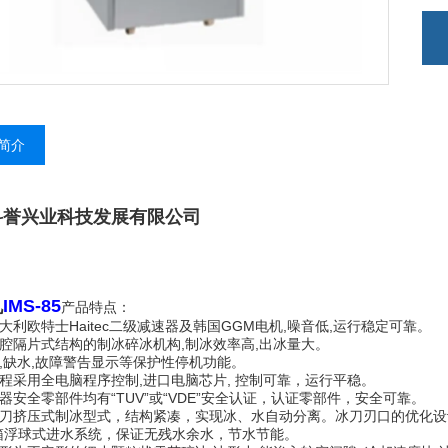
简介
科誉兴业科技发展有限公司
机
IMS-
85
产品特点：
大利欧特士Haitec二级减速器及韩国GGM电机,噪音低,运行稳定可靠。
行腔隔片式结构的制冰碎冰机构,制冰效率高,出冰量大。
满,缺水,故障警告显示等保护性停机功能。
过程采用全电脑程序控制,进口电脑芯片, 控制可靠，运行平稳。
器安全零部件均有“TUV”或“VDE”安全认证，认证零部件，安全可靠。
滚刀挤压式制冰型式，结构紧凑，实现冰、水自动分离。冰刀刃口的优化
水箱浮球式进水系统，保证无残水余水，节水节能。