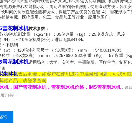
冰形为不定形的细小颗粒状雪花碎冰,冰形小,能渗入较窄间隙, 冷却速度快,
设有电源开关和功能指示灯，周到详细的操作说明，使用直观方便，各项
厂前长时间的制冰性能检测和调试，保证了产品优良的性能14） 雪花形冰
业捕捞冷藏、医疗应用、化工、食品加工等行业，应用范围广。
-85雪花制冰机
技术参数：
花制冰机制冰量 （kg/24h）：85储冰量 （kg）：25冷凝方式：风冷
L/H）：≤2.0压缩机/制冷剂：进口无氟/R134a
壳：不锈钢
（w）：420箱体外形尺寸 （长X宽X高）（mm）：548X611X883
尺寸 （长X宽X高）（mm）：625×690×932净 重（Kg）：57毛
-85雪花制冰机
适用场合：大学、实验室、科研院所、医疗单位、制药化
中国
花制冰机
售后承诺，如客户在使用过程中遇疑难问题，可我司
或
其他产品，请登录查询
冰机，国产雪花制冰机，雪花制冰机价格，IMS雪花制冰机
，
请
仅用于科研
咨询