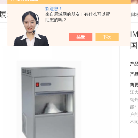
欢迎您！
展示
来自局域网的朋友！有什么可以帮
您现在的位置：
首页
>
产品展示
>
国产雪花制冰
助您的吗？
I
国
产
产
简
江
钢
能
户的
不