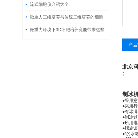
的特性功能和疾病发生机制
流式细胞仪介绍大全
微重⼒三维培养与传统⼆维培养的细胞
形态与基因表达谱差异分析
微重力环境下3D细胞培养竟能带来这些
医学突破
产品
北京
:
制冰
●采用意
●采用
●有冰
●制冰
●所用电
●螺旋
●*的