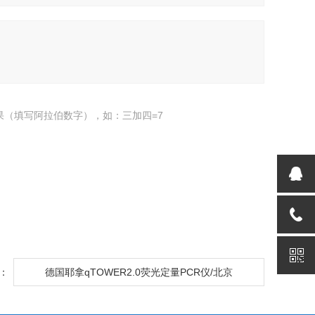
果（填写阿拉伯数字），如：三加四=7
：
德国耶拿qTOWER2.0荧光定量PCR仪/北京
qTOWER2.0荧光定量PCR仪