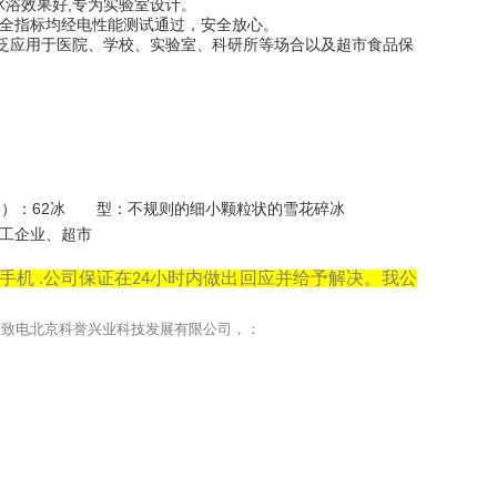
冰浴效果好,专为实验室设计。
安全指标均经电性能测试通过，安全放心。
广泛应用于医院、学校、实验室、科研所等场合以及超市食品保
 重（Kg）：62冰 型：不规则的细小颗粒状的雪花碎冰
工企业、超市
手机
公司保证在
小时内做出回应并给予解决。我公
.
24
您致电北京科誉兴业科技发展有限公司，：