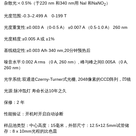
杂散光:< 0.5%（于220 nm 和340 nm用 NaI 和NaNO
）
2
光度范围:-0.3–2.499 A 0-199 T
光度重复性:±0.003 A （0-0.5 A） ±0.007 A （0.5-1.0 A） 260 nm
光度精度:±0.005 A 或 ±1%
基线稳定性:±0.003 A/h 340 nm,20分钟预热后
噪音水平:0.002 A rms （0 A, 260 nm）, 峰与峰之间0.005A （0 A,
260 nm）
光学系统:双通道Czerny-Turner式光栅, 2048像素的CCD阵列，凹镜
光源:脉冲氙灯 寿命长达10年之久
保修：2 年
性能验证：开机时开启自动诊断
样品池类型：中心高度：15毫米，外部尺寸：12.5×12.5mm试管储
存：8 x 10mm光程的比色皿