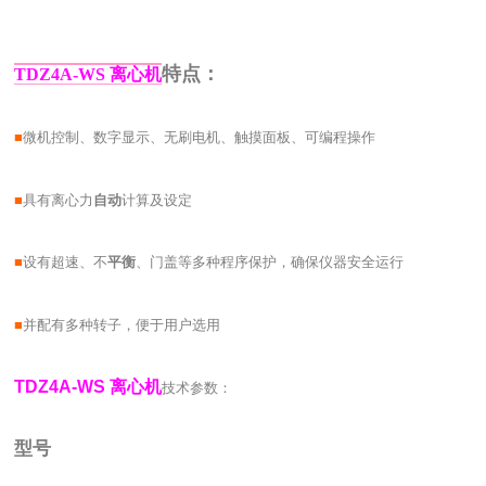
特点：
TDZ
4
A-WS 离心机
■
微机控制、数字显示、无刷电机、触摸面板、可编程操作
■
具有离心力
自动
计算及设定
■
设有超速、不
平衡
、门盖等多种程序保护，确保仪器安全运行
■
并配有多种转子，便于用户选用
TDZ
4
A-WS 离心机
技术参数：
型号