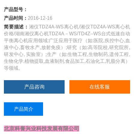
产品型号：
产品时间：
2016-12-16
简要描述：
湘仪TDZ4A-WS离心机/湘仪TDZ4A-WS离心机
价格/湖南湘仪离心机TDZ4A－WS/TD4Z--WS台式低速自动
平衡离心机应用领域:广泛应用于医疗（如:医院,疾控中心,血
液中心,畜牧水产,放射免疫）;研究（如:高等院校,研究院所,
研发中心, 实验室）;生产（如:生物工程,生物制药,遗传工程,
生物化学,植物提取,血液制剂,食品加工,石油化工,乳脂分离）
等领域。
产品咨询
在线客服
产品简介
北京科誉兴业科技发展有限公司