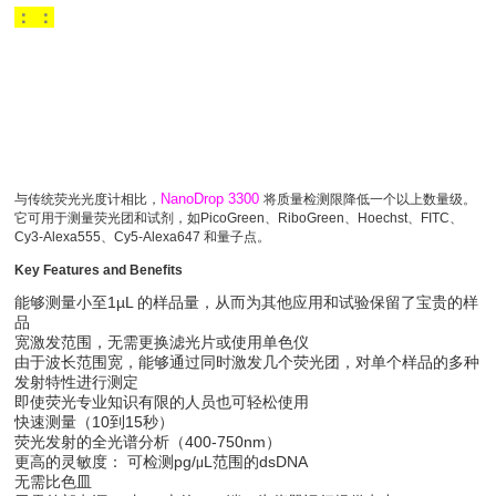
：
：
NanoDrop 3300
与传统荧光光度计相比，
将质量检测限降低一个以上数量级。
它可用于测量荧光团和试剂，如PicoGreen、RiboGreen、Hoechst、FITC、
Cy3-Alexa555、Cy5-Alexa647 和量子点。
Key Features and Benefits
能够测量小至1µL 的样品量，从而为其他应用和试验保留了宝贵的样
品
宽激发范围，无需更换滤光片或使用单色仪
由于波长范围宽，能够通过同时激发几个荧光团，对单个样品的多种
发射特性进行测定
即使荧光专业知识有限的人员也可轻松使用
快速测量（10到15秒）
荧光发射的全光谱分析（400-750nm）
更高的灵敏度： 可检测pg/
L范围的dsDNA
μ
无需比色皿