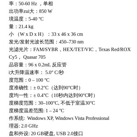
频率：
50-60 Hz
，单相
输出功率zui大：
850 W
环境温度：
5-40 °C
重量：
21.4 kg
大小
（W x D x H）
：
33 x 46 x 36 cm
激发光
/
发射光波长范围：
450–730 nm
荧光滤光片：
FAM/SYBR
，
HEX/TET/VIC
，
Texas Red/ROX
，
Cy5
，
Quasar 705
样品容量：
96 x 0.2mL
反应管
zui大升降温速率：
5.0
°
C/
秒
温度范围：
0 – 100 °C
温度准确性：±
0.2
°
C
（达到
90
°
C
时）
温度均一性：±
0.4
°
C
（
10
秒内达到
90
°
C
时）
温度梯度范围：
30
–
100
°
C,
不低于室温
30
°
C
温度梯度温差范围
: 1 – 24 °C
操作系统
:
Windows XP, Windows Vista Professional
处理器
: 2.0 GHz
硬盘和外设
: 20 GB
硬盘
, USB 2.0
接口