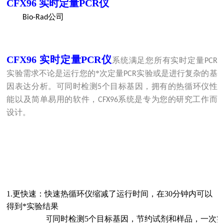
CFX96
实时定量
PCR
仪
公司
Bio-Rad
CFX96
实时定量
PCR
仪
系统满足您所有实时定量
PCR
实验需求不论是运行您的*次定量
实验或是进行复杂的基
PCR
因表达分析。可同时检测
个目标基因，拥有的热循环仪性
5
能以及简单易用的软件，
系统是专为您的研究工作而
CFX96
设计。
1.
更快速：快速热循环仪缩减了运行时间，在
30
分钟内可以
得到*实验结果
2.
更简便：可同时检测
5
个目标基因，节约试剂和样品，一次