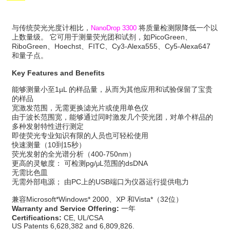
与传统荧光光度计相比，
将质量检测限降低一个以
NanoDrop 3300
上数量级。 它可用于测量荧光团和试剂，如PicoGreen、
RiboGreen、Hoechst、FITC、Cy3-Alexa555、Cy5-Alexa647
和量子点。
Key Features and Benefits
能够测量小至1µL 的样品量，从而为其他应用和试验保留了宝贵
的样品
宽激发范围，无需更换滤光片或使用单色仪
由于波长范围宽，能够通过同时激发几个荧光团，对单个样品的
多种发射特性进行测定
即使荧光专业知识有限的人员也可轻松使用
快速测量（10到15秒）
荧光发射的全光谱分析（400-750nm）
更高的灵敏度： 可检测pg/
L范围的dsDNA
μ
无需比色皿
无需外部电源； 由PC上的USB端口为仪器运行提供电力
兼容Microsoft*Windows* 2000、XP 和Vista*（32位）
Warranty and Service Offering:
一年
Certifications:
CE, UL/CSA
US Patents 6,628,382 and 6,809,826.