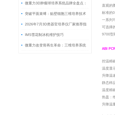
微重力3D肿瘤球培养系统品牌全盘点：
直观的图
标准的
2026年市场口碑与技术实力大横评
突破平面束缚：贴壁细胞三维培养技术
一系列可
的革新与应用
2026年7月3D类器官培养仪厂家推荐指
可选择
970
南：3D类器官培养摇床、3D类器官培养设
IMS雪花制冰机维护技巧
备、3D类器官培养系统公司优选！
微重力改变骨再生革命：三维培养系统
ABI PC
重构成骨细胞的“力学家园“
控温精确
温度显
升降温速
静态样品
温度精确
热盖：维
升降温重