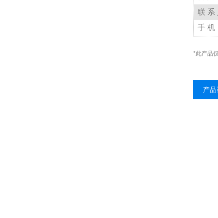
联
系
手
机
*此产品
产品