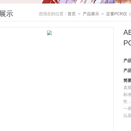
展示
您现在的位置：
首页
>
产品展示
>
定量PCR仪
A
P
产
产
简
直观
标
性
一系
以及
可选