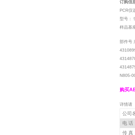
订购信
PCR仪
型号： 9
样品基座
部件号 
43108
43148
43148
N805-
购买A
详情请
公司
电
话
传
真