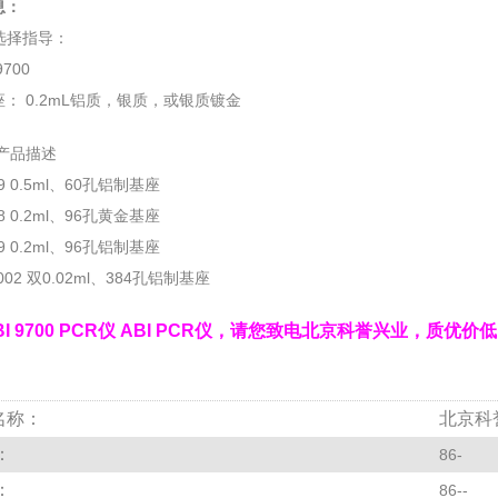
息：
选择指导：
700
： 0.2mL铝质，银质，或银质镀金
产品描述
99 0.5ml、60孔铝制基座
78 0.2ml、96孔黄金基座
79 0.2ml、96孔铝制基座
0002 双0.02ml、384孔铝制基座
BI 9700 PCR仪 ABI PCR仪，请您致电北京科誉兴业，质优
名称：
北京科
：
86-
：
86--