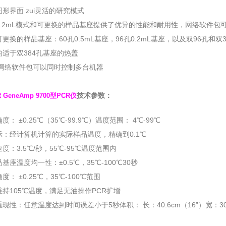
形界面 zui灵活的研究模式
0.2mL模式和可更换的样品基座提供了优异的性能和耐用性，网络软件包
更换的样品基座：60孔0.5mL基座，96孔0.2mL基座，以及双96孔和双
的适于双384孔基座的热盖
0型网络软件包可以同时控制多台机器
技术参数：
R GeneAmp 9700型PCR仪
度： ±0.25℃（35℃-99.9℃）温度范围： 4℃-99℃
示：经计算机计算的实际样品温度，精确到0.1℃
度：3.5℃/秒，55℃-95℃温度范围内
基座温度均一性：±0.5℃，35℃-100℃30秒
度： ±0.25℃，35℃-100℃范围
持105℃温度，满足无油操作PCR扩增
现性：任意温度达到时间误差小于5秒体积： 长：40.6cm（16”）宽：30c