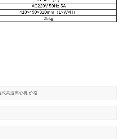
AC220V 50Hz 5A
410×490×310mm（L×W×H）
25kg