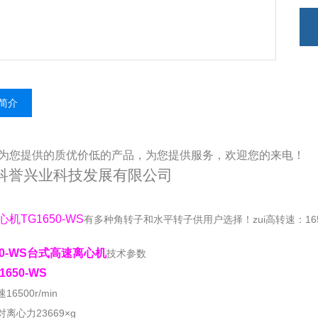
简介
为您提供的质优价低的产品，为您提供服务，欢迎您的来电！
科誉兴业科技发展有限公司
机TG1650-WS
有多种角转子和水平转子供用户选择！zui高转速：165
50-WS台式高速离心机
技术参数
1650-WS
16500r/min
对离心力23669×g