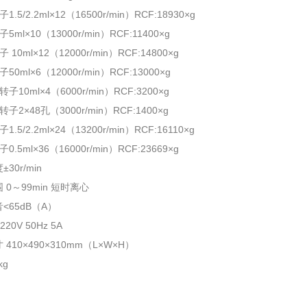
.5/2.2ml×12（16500r/min）RCF:18930×g
5ml×10（13000r/min）RCF:11400×g
 10ml×12（12000r/min）RCF:14800×g
50ml×6（12000r/min）RCF:13000×g
子10ml×4（6000r/min）RCF:3200×g
子2×48孔（3000r/min）RCF:1400×g
.5/2.2ml×24（13200r/min）RCF:16110×g
0.5ml×36（16000r/min）RCF:23669×g
30r/min
 0～99min 短时离心
<65dB（A）
20V 50Hz 5A
410×490×310mm（L×W×H）
kg