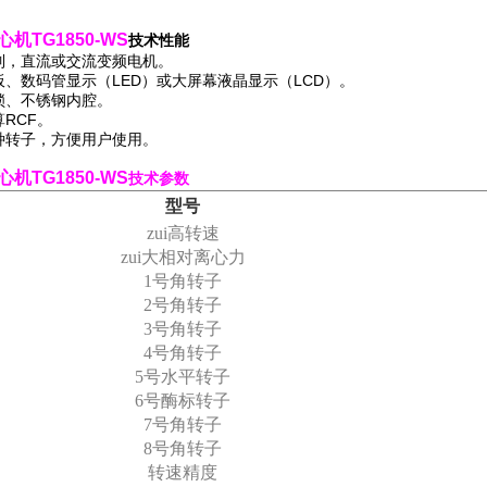
机TG1850-WS
技术性能
制，直流或交流变频电机。
板、数码管显示（LED）或大屏幕液晶显示（LCD）。
锁、不锈钢内腔。
RCF。
种转子，方便用户使用。
心机
TG1850-WS
技术参数
型号
zui高转速
zui大相对离心力
1
号角转子
2
号角转子
3
号角转子
4
号角转子
5
号水平转子
6
号酶标转子
7
号角转子
8
号角转子
转速精度