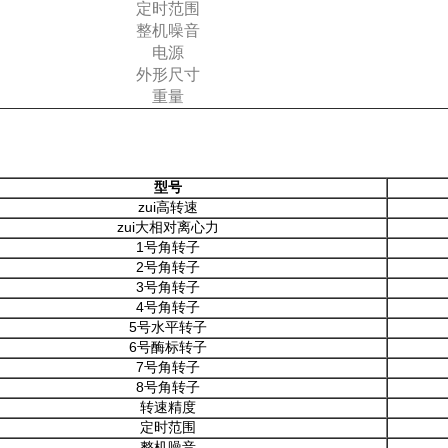
定时范围
整机噪音
电源
外形尺寸
重量
型号
zui高转速
zui大相对离心力
1号角转子
2号角转子
3号角转子
4号角转子
5号水平转子
6号酶标转子
7号角转子
8号角转子
转速精度
定时范围
整机噪音