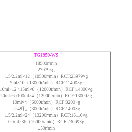
TG1850-WS
18500r/min
23979×g
1.5/2.2ml×12（18500r/min）RCF:23979×g
5ml×10（13000r/min）RCF:11400×g
10ml×12 / 15ml×8（12000r/min）RCF:14800×g
50ml×6 /100ml×4（12000r/min）RCF:13000×g
10ml×4（6000r/min）RCF:3200×g
2×48
孔
（3000r/min）RCF:1400×g
1.5/2.2ml×24（13200r/min）RCF:16110×g
0.5ml×36（16000r/min）RCF:23669×g
±30r/min