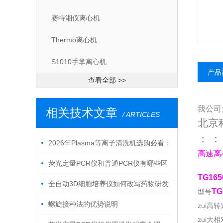
赛特湘仪离心机
Thermo离心机
S1010手掌离心机
产品
查看全部 >>
我公司
相关技术文章
/ ARTICLES
北京
：
：
2026年Plasma等离子清洗机选购必看：
高速离心
科誉兴业，实力厂家的选购指南
荧光定量PCR仪和普通PCR仪有哪些区
TG16
别？
全自动3D细胞培养仪如何改写药物研发
TG
型号
游戏规则？
螺旋接种法的优势说明
zui高转速
zui大相