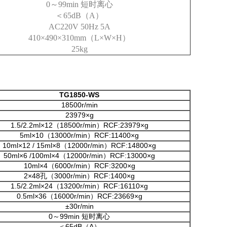
0
～
99min
短时离心
＜
65dB（A）
AC220V 50Hz 5A
410×490×310mm（L×W×H）
25kg
TG1850-WS
18500r/min
23979×g
1.5/2.2ml×12（18500r/min）RCF:23979×g
5ml×10（13000r/min）RCF:11400×g
10ml×12 / 15ml×8（12000r/min）RCF:14800×g
50ml×6 /100ml×4（12000r/min）RCF:13000×g
10ml×4（6000r/min）RCF:3200×g
2×48孔（3000r/min）RCF:1400×g
1.5/2.2ml×24（13200r/min）RCF:16110×g
0.5ml×36（16000r/min）RCF:23669×g
±30r/min
0～99min 短时离心
＜65dB（A）