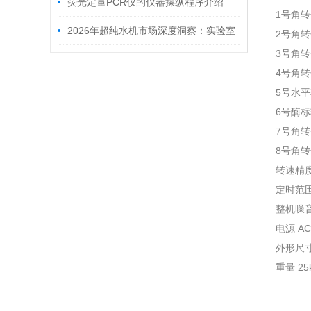
荧光定量PCR仪的仪器操纵程序介绍
1号角转子1
2026年超纯水机市场深度洞察：实验室
2号角转子
3号角转子
超纯水机/CD3100纯水机/MU5100DUVFR
4号角转子
超纯水机制造商如何用数据驱动品质与成
5号水平转
6号酶标转
本优化？
7号角转子1
8号角转子
转速精度±
定时范围
整机噪音
电源 AC2
外形尺寸 
重量 25