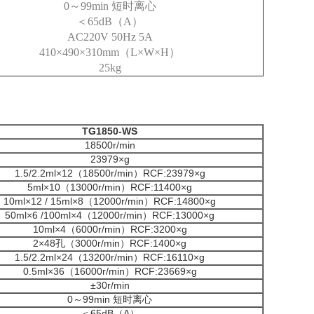
0
～
99min
短时离心
＜
65dB（A）
AC220V 50Hz 5A
410×490×310mm（L×W×H）
25kg
TG1850-WS
18500r/min
23979×g
1.5/2.2ml×12（18500r/min）RCF:23979×g
5ml×10（13000r/min）RCF:11400×g
10ml×12 / 15ml×8（12000r/min）RCF:14800×g
50ml×6 /100ml×4（12000r/min）RCF:13000×g
10ml×4（6000r/min）RCF:3200×g
2×48孔（3000r/min）RCF:1400×g
1.5/2.2ml×24（13200r/min）RCF:16110×g
0.5ml×36（16000r/min）RCF:23669×g
±30r/min
0～99min 短时离心
＜65dB（A）