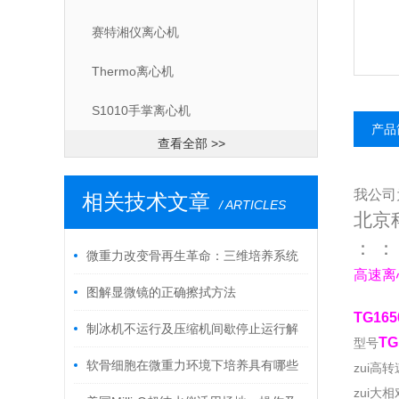
赛特湘仪离心机
Thermo离心机
S1010手掌离心机
产品
查看全部 >>
我公司
相关技术文章
/ ARTICLES
北京
：
：
微重力改变骨再生革命：三维培养系统
高速离心
重构成骨细胞的“力学家园“
图解显微镜的正确擦拭方法
TG16
制冰机不运行及压缩机间歇停止运行解
TG
型号
决方法
软骨细胞在微重力环境下培养具有哪些
zui高转速
zui大相