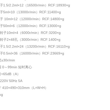
.5/2.2ml×12（16500r/min）RCF:18930×g
5ml×10（13000r/min）RCF:11400×g
 10ml×12（12000r/min）RCF:14800×g
50ml×6（12000r/min）RCF:13000×g
子10ml×4（6000r/min）RCF:3200×g
子2×48孔（3000r/min）RCF:1400×g
.5/2.2ml×24（13200r/min）RCF:16110×g
0.5ml×36（16000r/min）RCF:23669×g
30r/min
 0～99min 短时离心
<65dB（A）
20V 50Hz 5A
410×490×310mm（L×W×H）
kg