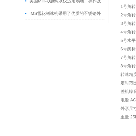
优势和影响
美国Milli-Q超纯水仪适用场地、操作及
1号角转子1
日常维护
IMS雪花制冰机采用了优质的不锈钢外
2号角转子
3号角转子
壳，防腐耐用
4号角转子
5号水平转
6号酶标转
7号角转子1
8号角转子
转速精度±
定时范围
整机噪音
电源 AC2
外形尺寸 
重量 25