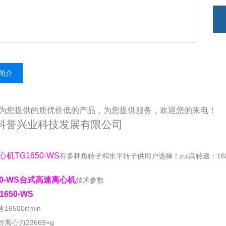
简介
为您提供的质优价低的产品，为您提供服务，欢迎您的来电！
科誉兴业科技发展有限公司
机TG1650-WS
有多种角转子和水平转子供用户选择！zui高转速：165
50-WS台式高速离心机
技术参数
1650-WS
16500r/min
对离心力23669×g