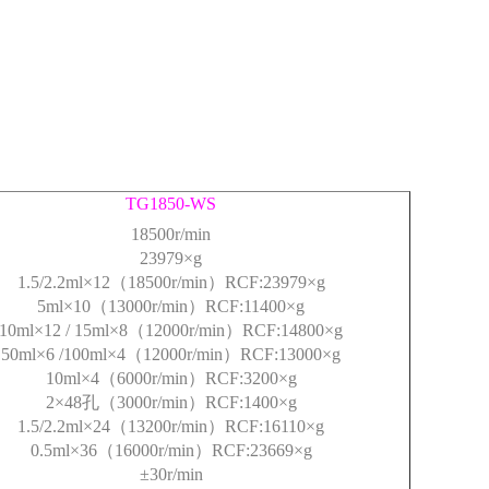
TG1850-WS
18500r/min
23979×g
1.5/2.2ml×12（18500r/min）RCF:23979×g
5ml×10（13000r/min）RCF:11400×g
10ml×12 / 15ml×8（12000r/min）RCF:14800×g
50ml×6 /100ml×4（12000r/min）RCF:13000×g
10ml×4（6000r/min）RCF:3200×g
2×48
孔
（3000r/min）RCF:1400×g
1.5/2.2ml×24（13200r/min）RCF:16110×g
0.5ml×36（16000r/min）RCF:23669×g
±30r/min