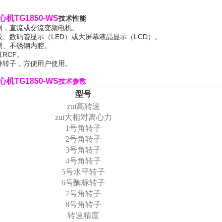
机TG1850-WS
技术性能
制，直流或交流变频电机。
板、数码管显示（LED）或大屏幕液晶显示（LCD）。
锁、不锈钢内腔。
RCF。
种转子，方便用户使用。
心机
TG1850-WS
技术参数
型号
zui高转速
zui大相对离心力
1
号角转子
2
号角转子
3
号角转子
4
号角转子
5
号水平转子
6
号酶标转子
7
号角转子
8
号角转子
转速精度