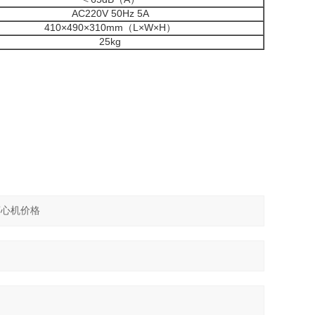
AC220V 50Hz 5A
410×490×310mm（L×W×H）
25kg