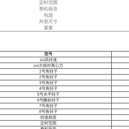
定时范围
整机噪音
电源
外形尺寸
重量
型号
zui高转速
zui大相对离心力
1号角转子
2号角转子
3号角转子
4号角转子
5号水平转子
6号酶标转子
7号角转子
8号角转子
转速精度
定时范围
整机噪音