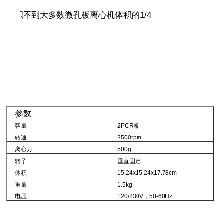
体积不到大多数微孔板离心机体积的
1/4
参数
容量
2PCR
板
转速
2500rpm
离心力
500g
转子
垂直固定
体积
15.24x15.24x17.78cm
重量
1.5kg
电压
120/230V
，
50-60Hz