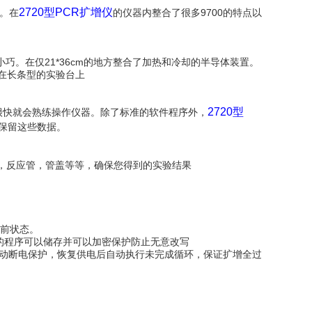
2720型PCR扩增仪
望。在
的仪器内整合了很多9700的特点以
小巧。在仅21*36cm的地方整合了加热和冷却的半导体装置。
置在长条型的实验台上
2720型
户很快就会熟练操作仪器。除了标准的软件程序外，
保留这些数据。
板，反应管，管盖等等，确保您得到的实验结果
当前状态。
好的程序可以储存并可以加密保护防止无意改写
，自动断电保护，恢复供电后自动执行未完成循环，保证扩增全过