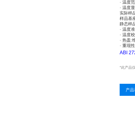
· 温度范围
· 温度
实际样品
样品基座
静态样品
· 温度
· 温度
· 热盖
· 重现
ABI
*此产品
产品