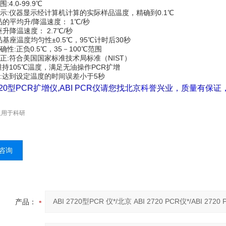
:4.0-99.9℃
显示:仪器显示经计算机计算的实际样品温度，精确到0.1℃
的平均升/降温速度： 1℃/秒
升降温速度： 2.7℃/秒
基座温度均匀性±0.5℃，95℃计时后30秒
准确性:正负0.5℃，35－100℃范围
校正:符合美国国家标准技术局标准（NIST）
:维持105℃温度，满足无油操作PCR扩增
性:达到设定温度的时间误差小于5秒
 2720型PCR扩增仪,ABI PCR仪请您找北京科誉兴业，质量有
仅用于科研
咨询
产品：