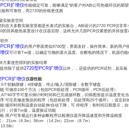
型PCR扩增仪
性能稳定可靠，能够满足*的客户对ABI公司热循环仪的期
性能和可靠性，而2720的价格更优惠
节省实验室空间
到在大多数实验室里都是长条式的实验台，ABI设计的2720 PCR仪非常
720的排风散热装置设计在仪器后部，这样允许几部PCR仪紧密的并排放
的软件
型PCR扩增仪
的用户界面类似9700型，界面友好，操作简单。新的用
扩增仪
可计算Tm值，以确定引物的退火温度。在断电的情况下，机器仍能
解决方案使您得到的实验结果
2720型PCR扩增仪
司提供除了提供
以外，，还提供的PCR试剂，反应
0型PCR扩增仪
仪器性能
键:5个软触摸键；4排键盘；停止/输入/清除键；全数字键盘
功能:可储存100个方法（包括PCR前处理，PCR循环，PCR后处理）
屏:A7*40字节可显示倒计时时间和已完成循环数，闪烁图形提示温度变化
编程序:可任意修改预设的程序（包括前处理，后处理和25个循环）；设定
件功能:循环时间和温度自动延伸/自动下降，可 停程序；有时间日期显示
运行；计算Tm值，温度验证功能
户自检:用户可常规运行多种诊断程序以检测仪器升降温速度和升降温精度
： 21cm（8.3in）36cm （14.2in）22cm （8.7in）
（13.5lb）