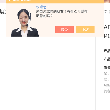
欢迎您！
展示
来自局域网的朋友！有什么可以帮
您现在的位置：
首页
>
产品展示
>
定量PCR仪
助您的吗？
A
P
产
产
简
仪
器
AB
的客