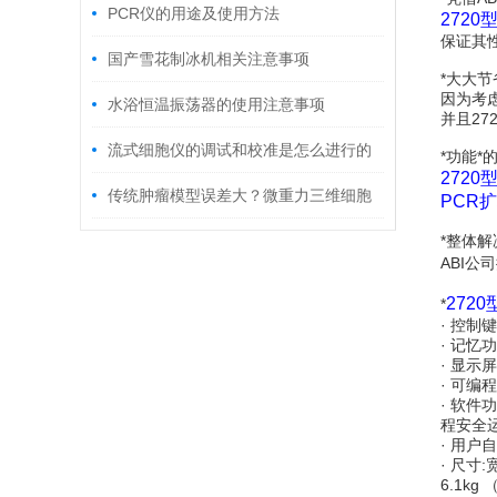
PCR仪的用途及使用方法
2720
保证其
国产雪花制冰机相关注意事项
*大大
因为考虑
水浴恒温振荡器的使用注意事项
并且2
流式细胞仪的调试和校准是怎么进行的
*功能*
2720
传统肿瘤模型误差大？微重力三维细胞
PCR
培养系统如何还原真实肿瘤微环境？
*整体
ABI公
272
*
· 控制
· 记忆
· 显示
· 可
· 软
程安全
· 用
· 尺寸:宽
6.1kg 