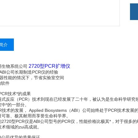
简介
2720型PCR扩增仪
用生物系统公司
于ABI公司长期制造PCR仪的经验
证仪器性能的情况下，节省实验室空间
*的软件
PCR技术*的成果
链式反应（PCR）技术到现在已经发展了二十年，被认为是生命科学研究领
室中*的一部分。
R技术的发展， Applied Biosystems（ABI）公司始终处于PCR技术
量可靠、极其耐用而享誉生命科学界。
2720型PCR仪是ABI公司型号的PCR仪，性能价格比极其*，对于很多
术领域的zui高成就。
BI公司优异的质量保证