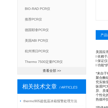
BIO-RAD PCR仪
推荐PCR仪
德国耶拿PCR仪
产品
美国ABI PCR仪
杭州博日PCR仪
美国应
l 依赖
l 保
Thermo 7500定量PCR仪
l 功能
查看全部 >>
*来自于
聚合酶
究实验
相关技术文章
纵观PC
/ ARTICLES
异、质
个性化的
热循环技
thermo905超低温冰箱报警处理方法
*凭借A