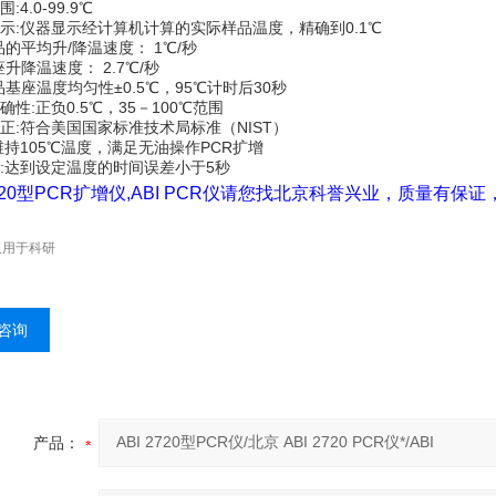
:4.0-99.9℃
显示:仪器显示经计算机计算的实际样品温度，精确到0.1℃
的平均升/降温速度： 1℃/秒
升降温速度： 2.7℃/秒
基座温度均匀性±0.5℃，95℃计时后30秒
准确性:正负0.5℃，35－100℃范围
校正:符合美国国家标准技术局标准（NIST）
:维持105℃温度，满足无油操作PCR扩增
性:达到设定温度的时间误差小于5秒
 2720型PCR扩增仪,ABI PCR仪请您找北京科誉兴业，质量有
仅用于科研
咨询
产品：