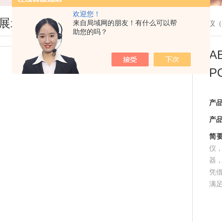
欢迎您！
展示
来自局域网的朋友！有什么可以帮
您现在的位置：
首页
>
产品展示
>
定量PCR仪
助您的吗？
A
P
产
产
简
仪
器，
凭借
满足