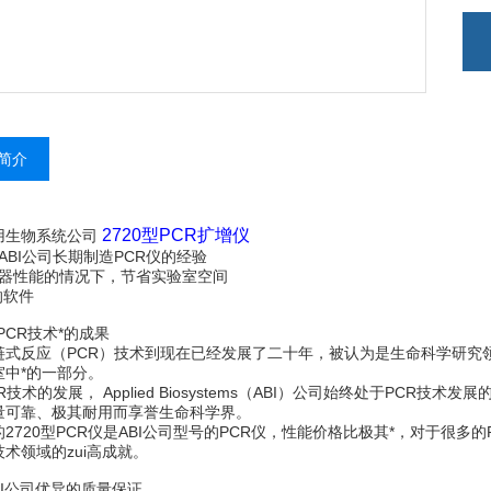
简介
2720型PCR扩增仪
用生物系统公司
于ABI公司长期制造PCR仪的经验
证仪器性能的情况下，节省实验室空间
*的软件
PCR技术*的成果
链式反应（PCR）技术到现在已经发展了二十年，被认为是生命科学研究领
室中*的一部分。
R技术的发展， Applied Biosystems（ABI）公司始终处于PCR技术
量可靠、极其耐用而享誉生命科学界。
2720型PCR仪是ABI公司型号的PCR仪，性能价格比极其*，对于很多
术领域的zui高成就。
BI公司优异的质量保证