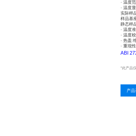
· 温度范围
· 温度
实际样品
样品基座
静态样品
· 温度
· 温度
· 热盖
· 重现
ABI
*此产品
产品