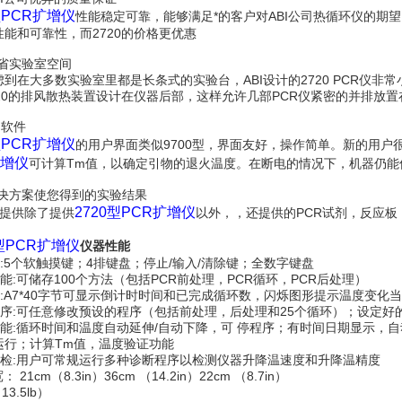
型PCR扩增仪
性能稳定可靠，能够满足*的客户对ABI公司热循环仪的期
性能和可靠性，而2720的价格更优惠
节省实验室空间
到在大多数实验室里都是长条式的实验台，ABI设计的2720 PCR仪非常
720的排风散热装置设计在仪器后部，这样允许几部PCR仪紧密的并排放
的软件
型PCR扩增仪
的用户界面类似9700型，界面友好，操作简单。新的用
扩增仪
可计算Tm值，以确定引物的退火温度。在断电的情况下，机器仍能
解决方案使您得到的实验结果
2720型PCR扩增仪
司提供除了提供
以外，，还提供的PCR试剂，反应
0型PCR扩增仪
仪器性能
键:5个软触摸键；4排键盘；停止/输入/清除键；全数字键盘
功能:可储存100个方法（包括PCR前处理，PCR循环，PCR后处理）
屏:A7*40字节可显示倒计时时间和已完成循环数，闪烁图形提示温度变化
编程序:可任意修改预设的程序（包括前处理，后处理和25个循环）；设定
件功能:循环时间和温度自动延伸/自动下降，可 停程序；有时间日期显示
运行；计算Tm值，温度验证功能
户自检:用户可常规运行多种诊断程序以检测仪器升降温速度和升降温精度
： 21cm（8.3in）36cm （14.2in）22cm （8.7in）
（13.5lb）