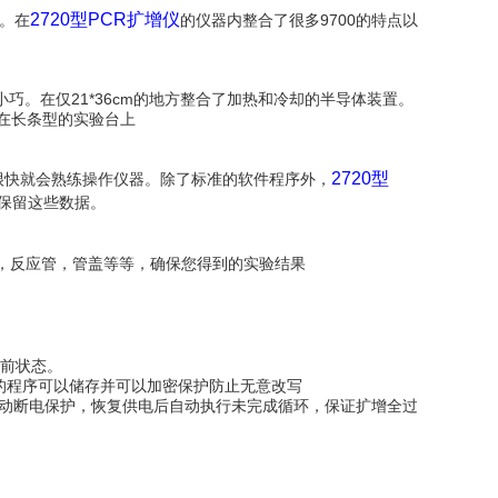
2720型PCR扩增仪
望。在
的仪器内整合了很多9700的特点以
小巧。在仅21*36cm的地方整合了加热和冷却的半导体装置。
置在长条型的实验台上
2720型
户很快就会熟练操作仪器。除了标准的软件程序外，
保留这些数据。
板，反应管，管盖等等，确保您得到的实验结果
当前状态。
好的程序可以储存并可以加密保护防止无意改写
，自动断电保护，恢复供电后自动执行未完成循环，保证扩增全过