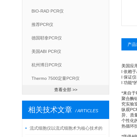
BIO-RAD PCR仪
推荐PCR仪
德国耶拿PCR仪
产品
美国ABI PCR仪
杭州博日PCR仪
美国应
l 依赖
l 保
Thermo 7500定量PCR仪
l 功能
查看全部 >>
*来自于
聚合酶
究实验
相关技术文章
纵观PC
/ ARTICLES
异、质
个性化的
热循环技
流式细胞仪以流式细胞术为核心技术的
*凭借A