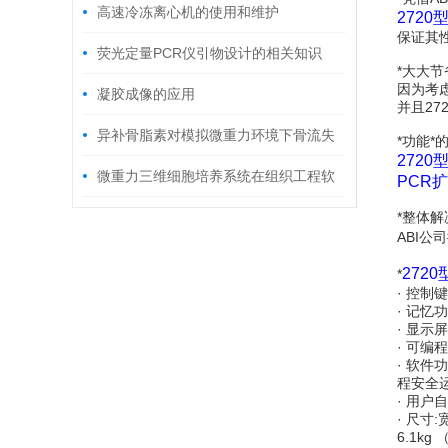
科学技术设备
高速冷冻离心机的使用和维护
2720
保证其
荧光定量PCR仪引物设计的相关知识
*大大
因为考虑
凝胶成像的应用
并且2
异补骨脂素对模拟微重力环境下骨流失
*功能*
2720
的防治作用研究
微重力三维细胞培养系统在组织工程软
PCR
骨实验研究的应用
*整体
ABI公
272
*
· 控制
· 记忆
· 显示
· 可
· 软
程安全
· 用
· 尺寸:宽
6.1kg 