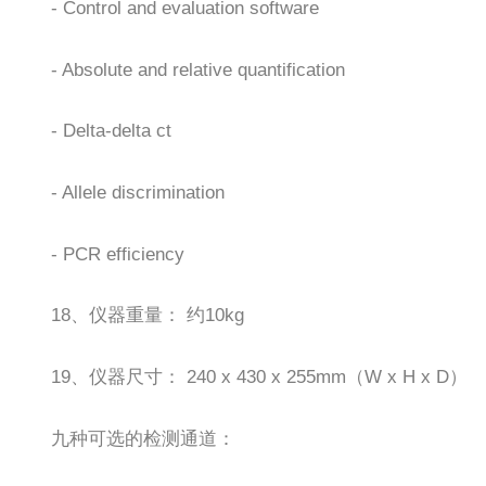
- Control and evaluation software
- Absolute and relative quantification
- Delta-delta ct
- Allele discrimination
- PCR efficiency
18、仪器重量： 约10kg
19、仪器尺寸： 240 x 430 x 255mm（W x H x D）
九种可选的检测通道：